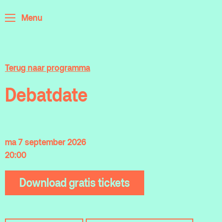
ArminiusTV
Menu
Podcast
Archief
Terug naar programma
Partners
Debatdate
Educatie
Zaalverhuur
Zoeken
ma 7 september 2026
Alle zalen
20:00
Evenementenlocatie
Download gratis tickets
Debat organiseren
Offerte aanvragen