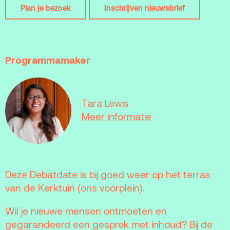
Plan je bezoek
Inschrijven nieuwsbrief
Terras
Plan je bezoek
De Kerktuin
Adres, route en
parkeren
Programmamaker
Kaartverkoopinfo
Faciliteiten &
Tara Lewis
toegankelijkheid
Meer informatie
Huisregels
Over
Debatpodium
Deze Debatdate is bij goed weer op het terras
van de Kerktuin (ons voorplein).
Arminius
Wil je nieuwe mensen ontmoeten en
Gebouw & historie
gegarandeerd een gesprek met inhoud? Bij de