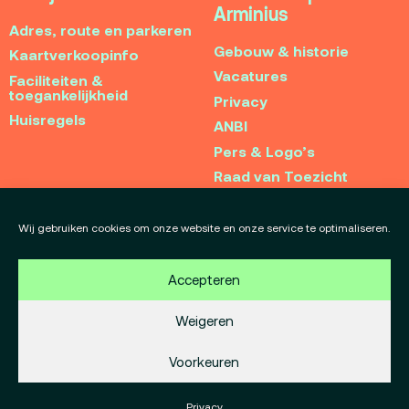
Arminius
Adres, route en parkeren
Gebouw & historie
Kaartverkoopinfo
Vacatures
Faciliteiten &
toegankelijkheid
Privacy
Huisregels
ANBI
Pers & Logo’s
Raad van Toezicht
Blijf op de hoogte
Contact
Wij gebruiken cookies om onze website en onze service te optimaliseren.
Team
Accepteren
Programmamakers
Weigeren
Voorkeuren
Copyright Debatpodium Arminius 2020
75b
Okaia
Website door
en
Privacy