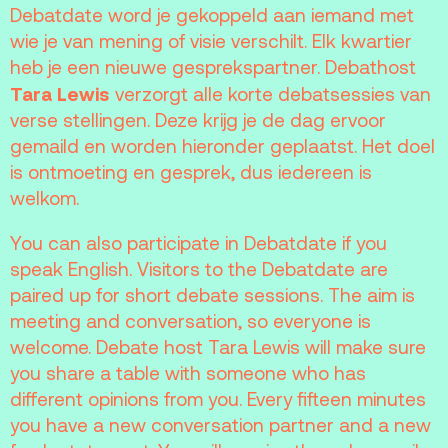
Debatdate word je gekoppeld aan iemand met
Vacatures
wie je van mening of visie verschilt. Elk kwartier
Privacy
heb je een nieuwe gesprekspartner. Debathost
Tara Lewis
ANBI
verzorgt alle korte debatsessies van
verse stellingen. Deze krijg je de dag ervoor
Pers & Logo’s
gemaild en worden hieronder geplaatst. Het doel
Raad van Toezicht
is ontmoeting en gesprek, dus iedereen is
welkom.
Contact
You can also participate in Debatdate if you
speak English. Visitors to the Debatdate are
Team
paired up for short debate sessions. The aim is
meeting and conversation, so everyone is
Programmamakers
welcome. Debate host Tara Lewis will make sure
Nieuwsbrief
you share a table with someone who has
different opinions from you. Every fifteen minutes
you have a new conversation partner and a new