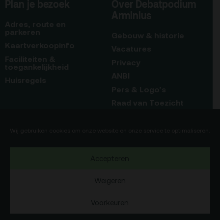
Plan je bezoek
Over Debatpodium
Arminius
Adres, route en
parkeren
Gebouw & historie
Kaartverkoopinfo
Vacatures
Faciliteiten &
Privacy
toegankelijkheid
ANBI
Huisregels
Pers & Logo’s
Raad van Toezicht
Blijf op de hoogte
Contact
Wij gebruiken cookies om onze website en onze service te optimaliseren.
Team
Accepteren
Programmamakers
Weigeren
Voorkeuren
Copyright Debatpodium Arminius 2020