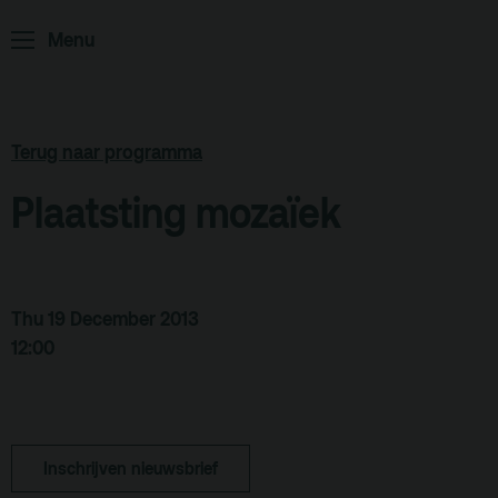
ArminiusTV
Menu
Podcast
Archief
Partners
Terug naar programma
Educatie
Plaatsting mozaïek
Zaalverhuur
Zoeken
Alle zalen
Thu 19 December 2013
12:00
Evenementenlocatie
Debat organiseren
Offerte aanvragen
Inschrijven nieuwsbrief