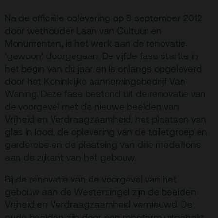
Terras
Plan je bezoek
Na de officiële oplevering op 8 september 2012
door wethouder Laan van Cultuur en
De Kerktuin
Adres, route en
parkeren
Monumenten, is het werk aan de renovatie
‘gewoon’ doorgegaan. De vijfde fase startte in
Kaartverkoopinfo
het begin van dit jaar en is onlangs opgeleverd
Faciliteiten &
door het Koninklijke aannemingsbedrijf Van
toegankelijkheid
Waning. Deze fase bestond uit de renovatie van
Huisregels
de voorgevel met de nieuwe beelden van
Vrijheid en Verdraagzaamheid, het plaatsen van
glas in lood, de oplevering van de toiletgroep en
Over
garderobe en de plaatsing van drie medaillons
Debatpodium
aan de zijkant van het gebouw.
Arminius
Bij de renovatie van de voorgevel van het
gebouw aan de Westersingel zijn de beelden
Gebouw & historie
Vrijheid en Verdraagzaamheid vernieuwd. De
Vacatures
oude beelden zijn door een robotarm uitgehakt,