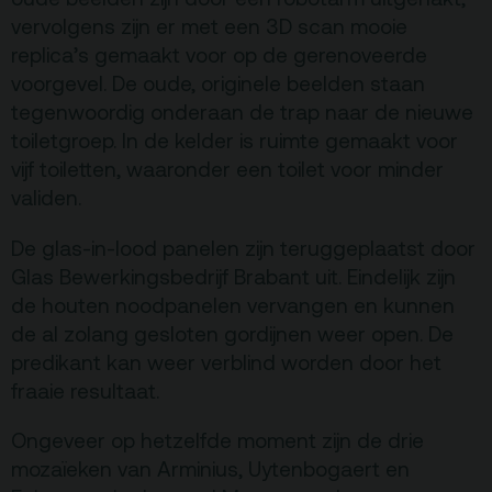
vervolgens zijn er met een 3D scan mooie
Privacy
replica’s gemaakt voor op de gerenoveerde
ANBI
voorgevel. De oude, originele beelden staan
tegenwoordig onderaan de trap naar de nieuwe
Pers & Logo’s
toiletgroep. In de kelder is ruimte gemaakt voor
Raad van Toezicht
vijf toiletten, waaronder een toilet voor minder
validen.
Contact
De glas-in-lood panelen zijn teruggeplaatst door
Glas Bewerkingsbedrijf Brabant uit. Eindelijk zijn
Team
de houten noodpanelen vervangen en kunnen
de al zolang gesloten gordijnen weer open. De
Programmamakers
predikant kan weer verblind worden door het
Nieuwsbrief
fraaie resultaat.
Ongeveer op hetzelfde moment zijn de drie
mozaïeken van Arminius, Uytenbogaert en