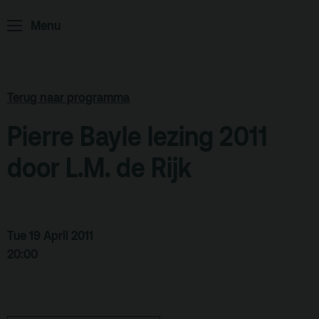
ArminiusTV
Menu
Podcast
Archief
Terug naar programma
Partners
Pierre Bayle lezing 2011
Educatie
door L.M. de Rijk
Zaalverhuur
Zoeken
Alle zalen
Tue 19 April 2011
Evenementenlocatie
20:00
Debat organiseren
Offerte aanvragen