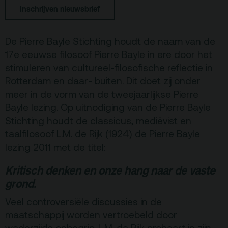
Inschrijven nieuwsbrief
Terras
Plan je bezoek
De Pierre Bayle Stichting houdt de naam van de
De Kerktuin
Adres, route en
17e eeuwse filosoof Pierre Bayle in ere door het
parkeren
stimuleren van cultureel-filosofische reflectie in
Kaartverkoopinfo
Rotterdam en daar- buiten. Dit doet zij onder
Faciliteiten &
meer in de vorm van de tweejaarlijkse Pierre
toegankelijkheid
Bayle lezing. Op uitnodiging van de Pierre Bayle
Stichting houdt de classicus, mediëvist en
Huisregels
taalfilosoof L.M. de Rijk (1924) de Pierre Bayle
lezing 2011 met de titel:
Over
Kritisch denken en onze hang naar de vaste
Debatpodium
grond.
Arminius
Veel controversiële discussies in de
maatschappij worden vertroebeld door
Gebouw & historie