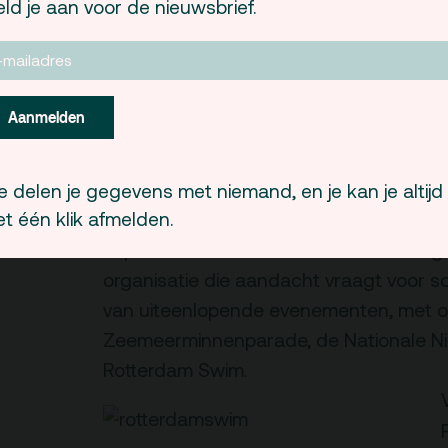
ld je aan voor de nieuwsbrief.
(380 gigabytes data) te koop aan, voor 
Aanmelden
lettertype
Proc
 delen je gegevens met niemand, en je kan je altijd
t één klik afmelden.
g3 preset
Erik van Loon
Aquarius van
–
Stichtin
organisatie die aandacht vraagt voor 
van uiteenlopende evenementen, met 
Zeemeerminnenparade, de Nationale Ni
Rotterdam Swim.