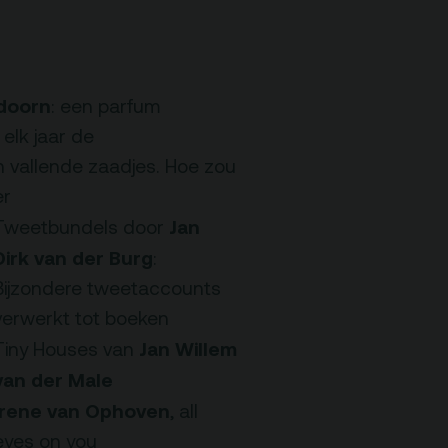
Nieuwsbrief
doorn
: een parfum
elk jaar de
 vallende zaadjes. Hoe zou
er
Jan
Tweetbundels door
Dirk van der Burg
:
Bijzondere
tweetaccounts
verwerkt tot boeken
Jan Willem
Tiny Houses
van
van der Male
Irene van Ophoven
, all
eyes on you