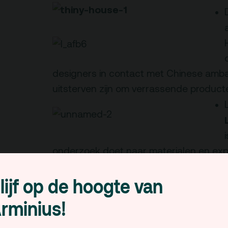
designers in contact met Chinese amba
uitsterven zijn om verrassende product
onderzoek doet naar materialen en ex
zij producten, zoals tapijt met ledlampen
lijf op de hoogte van
rminius!
Cellout.me
Met
biedt
Jeroen van Loon