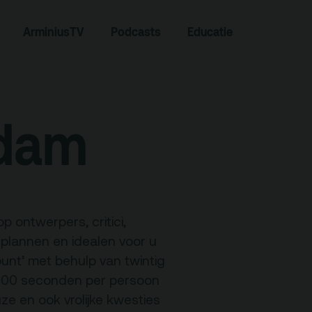
Zoeken
ArminiusTV
Podcasts
Educatie
rdam
 ontwerpers, critici,
Contact
lannen en idealen voor u
punt’ met behulp van twintig
Team
d: 400 seconden per persoon
Programmamakers
ze en ook vrolijke kwesties