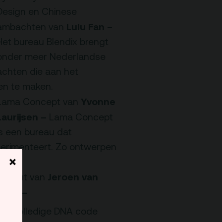
Design en Chinese
Lulu Fan
ambachten van
–
Het bureau
Blendix
brengt
onder meer Nederlandse
chten die aan het
en te maken.
Yvonne
Lama Concept van
Laurijsen –
Lama Concept
is een bureau dat
perimenteert. Zo ontwerpen
×
.
Jeroen van
Cellout van
Loon –
zijn volledige DNA code