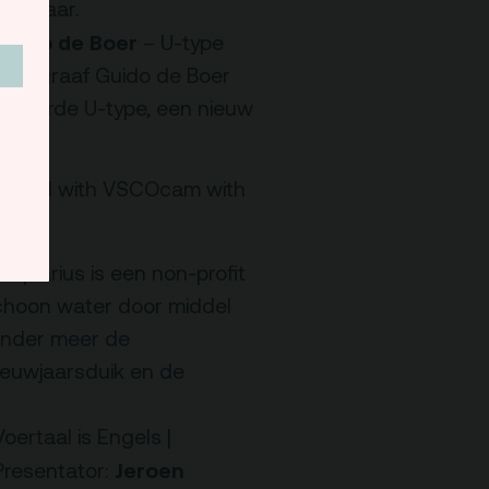
één jaar.
Guido de Boer
–
U-type
Typograaf Guido de Boer
creëerde U-type, een nieuw
essed with VSCOcam with
g Aquarius
is een non-profit
schoon water door middel
onder meer de
euwjaarsduik en de
Voertaal is Engels |
Jeroen
Presentator: