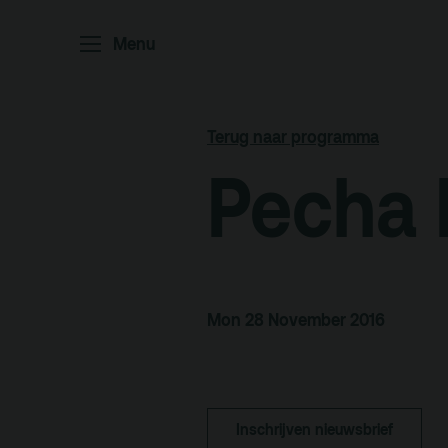
Home
P
Menu
Ar
Po
Arc
Terug naar programma
Par
Pecha 
Ed
Mon 28 November 2016
Terras
Pl
De Kerktuin
Adr
pa
Inschrijven nieuwsbrief