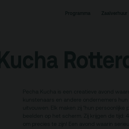
rogramma
Zaalverhuur
Programma
Zaalverhuur
miniusTV
Alle zalen
dcast
Evenementenlocatie
hief
Debat organiseren
tners
Offerte aanvragen
Kucha Rotte
ucatie
Pecha Kucha is een creatieve avond waarop
an je bezoek
Over
kunstenaars en andere ondernemers hun p
Debatpodium
uitvouwen. Elk maken zij ‘hun persoonlijke 
es, route en
Arminius
beelden op het scherm. Zij krijgen de tij
rkeren
om precies te zijn! Een avond waarin serieu