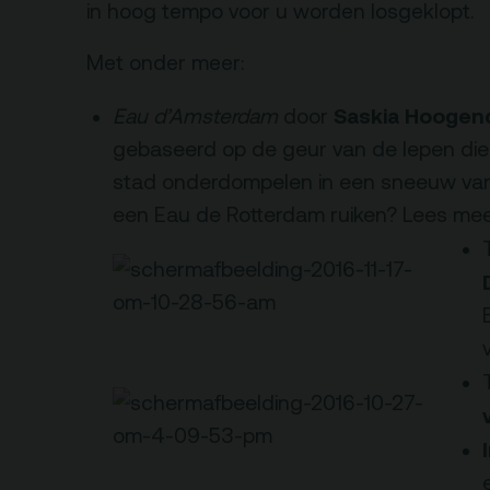
rtverkoopinfo
Gebouw & historie
in hoog tempo voor u worden losgeklopt.
iliteiten &
Vacatures
Met onder meer:
gankelijkheid
Privacy
sregels
Saskia
Hoogen
Eau d’Amsterdam
door
ANBI
gebaseerd op de geur van de Iepen die 
Pers & Logo’s
stad onderdompelen in een sneeuw van
Raad van Toezicht
een Eau de Rotterdam ruiken?
Lees me