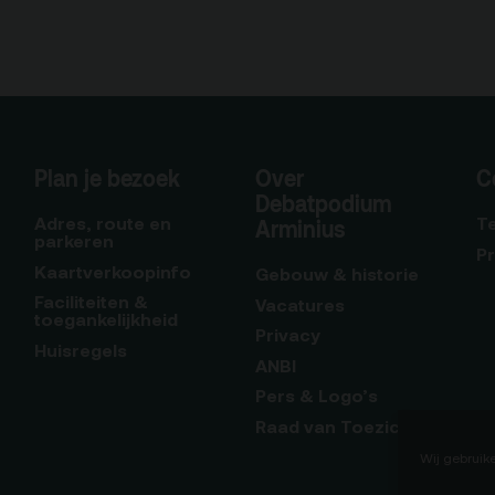
Plan je bezoek
Over
C
Debatpodium
Adres, route en
T
Arminius
parkeren
P
Kaartverkoopinfo
Gebouw & historie
Faciliteiten &
Vacatures
toegankelijkheid
Privacy
Huisregels
ANBI
Pers & Logo’s
Raad van Toezicht
Wij gebruik