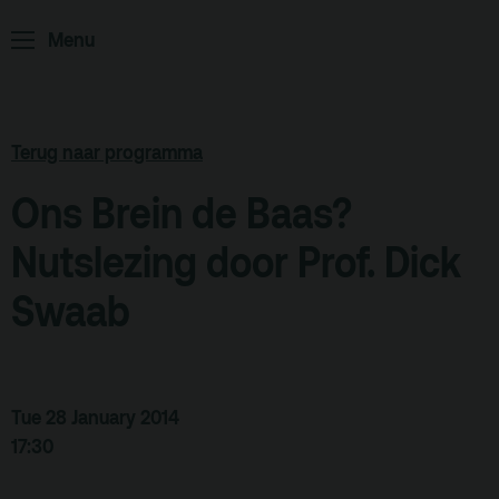
Menu
ArminiusTV
Podcast
Archief
Terug naar programma
Partners
Ons Brein de Baas?
Educatie
Nutslezing door Prof. Dick
Zaalverhuur
Zoeken
Swaab
Alle zalen
Evenementenlocatie
Tue 28 January 2014
Debat organiseren
17:30
Offerte aanvragen