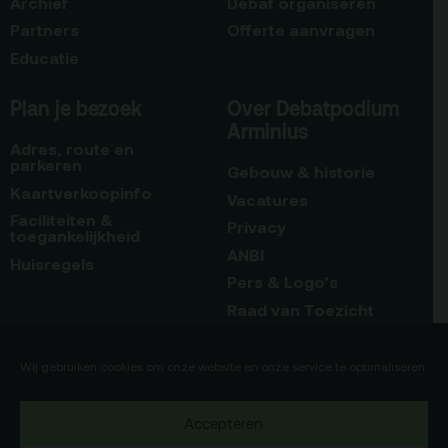
Archief
Debat organiseren
Partners
Offerte aanvragen
Educatie
Plan je bezoek
Over Debatpodium
Arminius
Adres, route en
parkeren
Gebouw & historie
Kaartverkoopinfo
Vacatures
Faciliteiten &
Privacy
toegankelijkheid
ANBI
Huisregels
Pers & Logo’s
Raad van Toezicht
Blijf op de hoogte
Contact
Wij gebruiken cookies om onze website en onze service te optimaliseren.
Team
Accepteren
Programmamakers