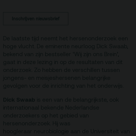
Terras
Plan je bezoek
Inschrijven nieuwsbrief
De Kerktuin
Adres, route en
parkeren
De laatste tijd neemt het hersenonderzoek een
hoge vlucht. De eminente neurloog Dick Swaab,
Kaartverkoopinfo
bekend van zijn bestseller ‘Wij zijn ons Brein’,
Faciliteiten &
gaat in deze lezing in op de resultaten van dit
toegankelijkheid
onderzoek. Zo hebben de verschillen tussen
jongens- en meisjeshersenen belangrijke
Huisregels
gevolgen voor de inrichting van het onderwijs.
Over
Dick Swaab
is een van de belangrijkste, ook
Debatpodium
internationaal bekende Nederlandse
onderzoekers op het gebied van
Arminius
hersenonderzoek. Hij was
hoogleraar neurobiologie aan de Universiteit van
Gebouw & historie