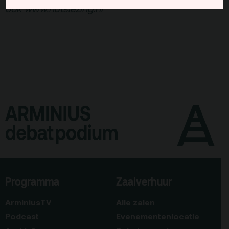
ook
www.nutslezing.nl
Programma
Zaalverhuur
ArminiusTV
Alle zalen
Podcast
Evenementenlocatie