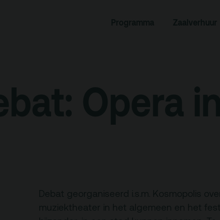
rogramma
Zaalverhuur
Programma
Zaalverhuur
miniusTV
Alle zalen
dcast
Evenementenlocatie
bat: Opera i
hief
Debat organiseren
tners
Offerte aanvragen
ucatie
an je bezoek
Over
Debat georganiseerd i.s.m. Kosmopolis over
Debatpodium
muziektheater in het algemeen en het fest
es, route en
Arminius