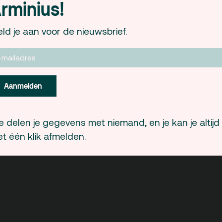
Umculo Cape Festival 2012 presenteert P
rminius!
Umculo Cape Festival is een internationale
ld je aan voor de nieuwsbrief.
blijvende sociale muzikale veranderingen on
organisatie, opgericht in 2010, biedt educati
in Zuid-Afrika een podium voor showcases
conferenties. En zorgt voor een internationa
Aanmelden
muziek instituten. Umculo Cape Festival 2012
Queen: “If love’s a sweet passion, why does
 delen je gegevens met niemand, en je kan je altijd
nemen het publiek mee in een nazomerse w
t één klik afmelden.
waanzin.