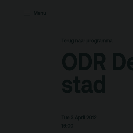
Home
P
Menu
Ar
Po
Terug naar programma
ODR De
Arc
Par
Ed
stad
Terras
Pl
Tue 3 April 2012
16:00
De Kerktuin
Adr