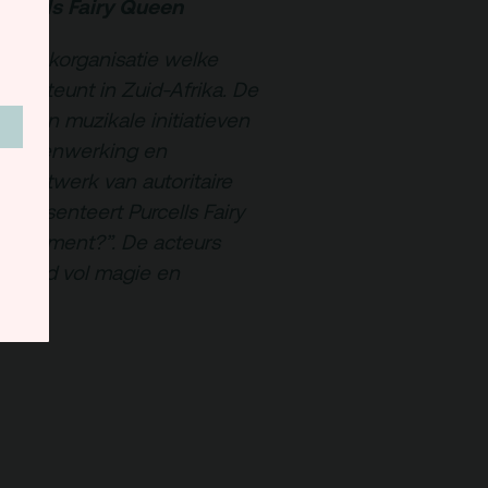
urcells Fairy Queen
 muziekorganisatie welke
dersteunt in Zuid-Afrika. De
eve en muzikale initiatieven
, samenwerking en
al netwerk van autoritaire
 presenteert Purcells Fairy
 it torment?”. De acteurs
ereld vol magie en