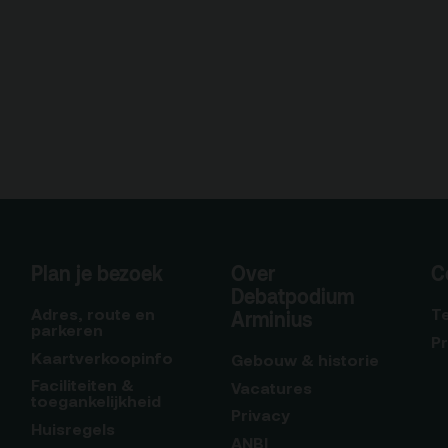
Plan je bezoek
Over
C
Debatpodium
Adres, route en
T
Arminius
parkeren
P
Kaartverkoopinfo
Gebouw & historie
Faciliteiten &
Vacatures
toegankelijkheid
Privacy
Huisregels
ANBI