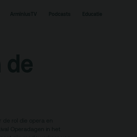
Zoeken
ArminiusTV
Podcasts
Educatie
n de
Contact
 de rol die opera en
ival Operadagen in het
Team