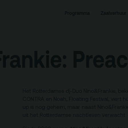
rogramma
Zaalverhuur
Programma
Zaalverhuur
miniusTV
Alle zalen
dcast
Evenementenlocatie
rankie: Prea
hief
Debat organiseren
tners
Offerte aanvragen
ucatie
Het Rotterdamse dj-Duo Nino&Frankie, be
CONTRA en Noah, Floating Festival, viert hun
up is nog geheim, maar naast Nino&Frankie
an je bezoek
Over
uit het Rotterdamse nachtleven verwacht.
Debatpodium
es, route en