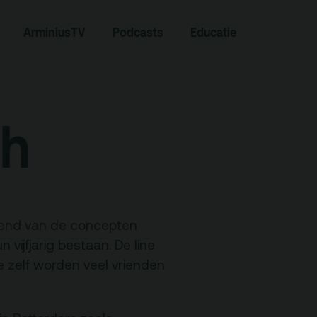
ArminiusTV
Podcasts
Educatie
Zoeken
ch
kend van de concepten
 vijfjarig bestaan. De line
 zelf worden veel vrienden
Contact
Team