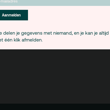
Dit feest wordt georganiseerd door
Nino & F
Aanmelden
 delen je gegevens met niemand, en je kan je altijd
t één klik afmelden.