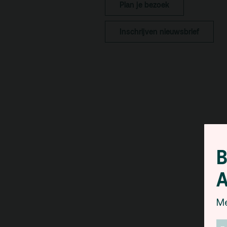
Plan je bezoek
pa
Kaa
Inschrijven nieuwsbrief
Fac
toe
Hui
B
A
Me