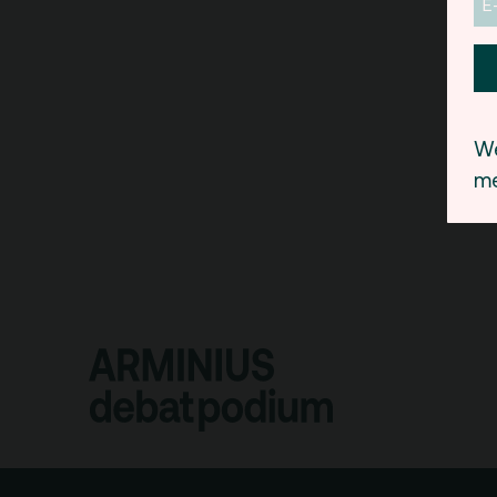
We
me