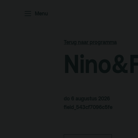
Menu
Home
P
Ar
Terug naar programma
Po
Nino&F
Arc
Par
Ed
do 6 augustus 2026
field_543cf7096c5fe
Terras
Pl
De Kerktuin
Adr