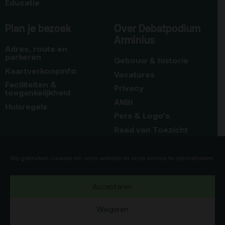
Educatie
Plan je bezoek
Over Debatpodium
Arminius
Adres, route en
parkeren
Gebouw & historie
Kaartverkoopinfo
Vacatures
Faciliteiten &
Privacy
toegankelijkheid
ANBI
Huisregels
Pers & Logo’s
Raad van Toezicht
Blijf op de hoogte
Contact
Wij gebruiken cookies om onze website en onze service te optimaliseren.
Team
Accepteren
Programmamakers
Weigeren