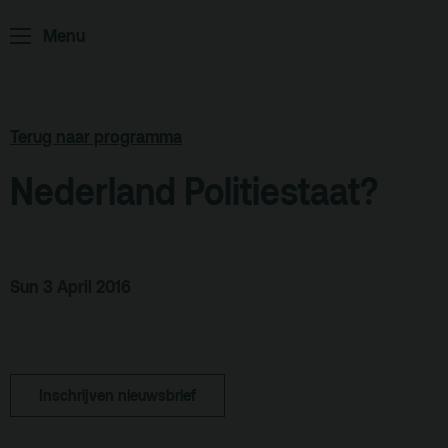
Menu
ArminiusTV
Podcast
Archief
Terug naar programma
Partners
Nederland Politiestaat?
Educatie
Zaalverhuur
Zoeken
Sun 3 April 2016
Alle zalen
Evenementenlocatie
Inschrijven nieuwsbrief
Debat organiseren
Offerte aanvragen