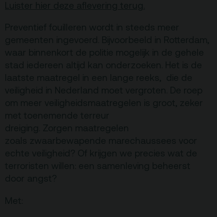
Luister hier deze aflevering terug.
Terras
Plan je bezoek
Preventief fouilleren wordt in steeds meer
gemeenten ingevoerd. Bijvoorbeeld in Rotterdam,
De Kerktuin
Adres, route en
waar binnenkort de politie mogelijk in de gehele
parkeren
stad iedereen altijd kan onderzoeken. Het is de
laatste maatregel in een lange reeks, die de
Kaartverkoopinfo
veiligheid in Nederland moet vergroten. De roep
Faciliteiten &
om meer veiligheidsmaatregelen is groot, zeker
toegankelijkheid
met toenemende terreur
Huisregels
dreiging. Zorgen maatregelen
zoals zwaarbewapende
marechaussees voor
echte veiligheid? Of krijgen we precies wat de
Over
terroristen willen: een samenleving beheerst
Debatpodium
door angst?
Arminius
Met: