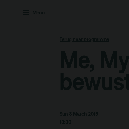
Home
P
Menu
Ar
Po
Terug naar programma
Arc
Me, Mys
Par
Ed
bewust
Terras
Pl
Sun 8 March 2015
13:30
De Kerktuin
Adr