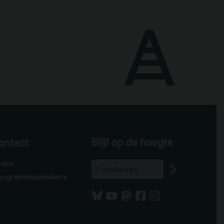
Blijf op de hoogte
ontact
eam
rogrammamakers