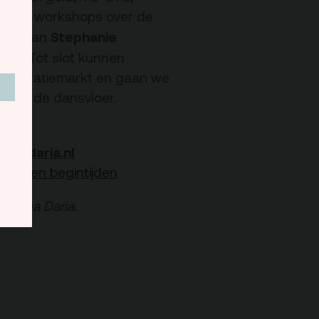
 ook de workshops over de
Stephanie
eest van
der
. Tot slot kunnen
 inspiratiemarkt en gaan we
dak op de dansvloer.
onadaria.nl
ramma en begintijden
 Dona Daria.