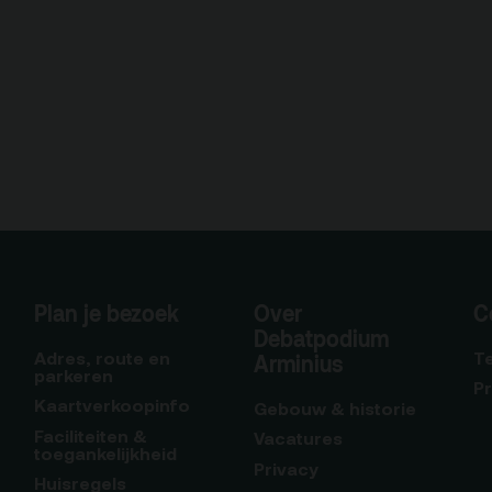
Plan je bezoek
Over
C
Debatpodium
Adres, route en
T
Arminius
parkeren
P
Kaartverkoopinfo
Gebouw & historie
Faciliteiten &
Vacatures
toegankelijkheid
Privacy
Huisregels