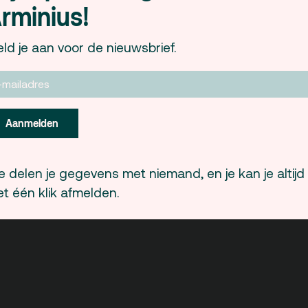
rminius!
solliciteren, ondernemen en styling. Volg
kracht van de relatie tussen lichaam en g
ld je aan voor de nieuwsbrief.
Lehmann
Keren Levi
Annemie Crebol
,
en
vrouwen struinen langs de standjes op de
het laatste uur natuurlijk gezellig uit ons 
Mara Michels
Dagvoorzitter
.
Aanmelden
Meld je aan via
8maart@d
Klik hier voor het volledige prog
 delen je gegevens met niemand, en je kan je altijd
t één klik afmelden.
Deze vrouwendag wordt georganiseerd door