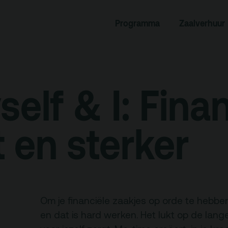
rogramma
Zaalverhuur
Programma
Zaalverhuur
miniusTV
Alle zalen
dcast
Evenementenlocatie
hief
Debat organiseren
elf & I: Fina
tners
Offerte aanvragen
ucatie
 en sterker
an je bezoek
Over
Om je financiële zaakjes op orde te hebben
Debatpodium
en dat is hard werken. Het lukt op de lange
es, route en
Arminius