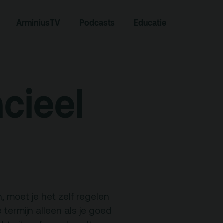
Zoeken
ArminiusTV
Podcasts
Educatie
ncieel
Contact
, moet je het zelf regelen
 termijn alleen als je goed
Team