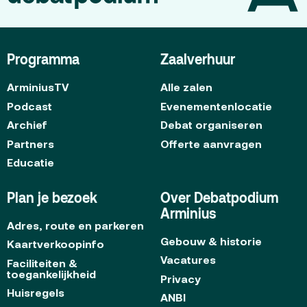
Gebouw & historie
Vacatures
Programma
Zaalverhuur
Privacy
ArminiusTV
Alle zalen
ANBI
Podcast
Evenementenlocatie
Archief
Debat organiseren
Pers & Logo’s
Partners
Offerte aanvragen
Raad van Toezicht
Educatie
Contact
Plan je bezoek
Over Debatpodium
Arminius
Adres, route en parkeren
Team
Gebouw & historie
Kaartverkoopinfo
Programmamakers
Vacatures
Faciliteiten &
toegankelijkheid
Privacy
Nieuwsbrief
Huisregels
ANBI