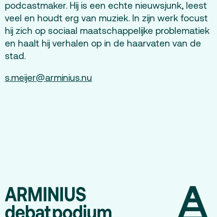
podcastmaker. Hij is een echte nieuwsjunk, leest
Offerte aanvragen
veel en houdt erg van muziek. In zijn werk focust
hij zich op sociaal maatschappelijke problematiek
Terras
Plan je bezoek
en haalt hij verhalen op in de haarvaten van de
stad.
De Kerktuin
Adres, route en
parkeren
s.meijer@arminius.nu
Kaartverkoopinfo
Faciliteiten &
toegankelijkheid
Huisregels
Over
Debatpodium
Arminius