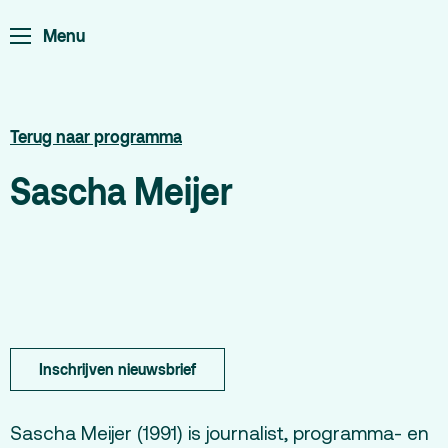
Home
Programma
Menu
ArminiusTV
Podcast
Terug naar programma
Archief
Sascha Meijer
Partners
Educatie
Zaalverhuur
Zoeken
Alle zalen
Inschrijven nieuwsbrief
Evenementenlocatie
Debat organiseren
Sascha Meijer (1991) is journalist, programma- en