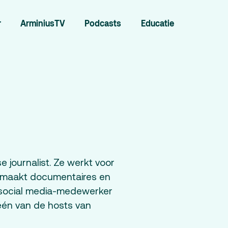
r
ArminiusTV
Podcasts
Educatie
Zoeken
e journalist. Ze werkt voor
 maakt documentaires en
social
media-medewerker
u één van de
hosts
van
Contact