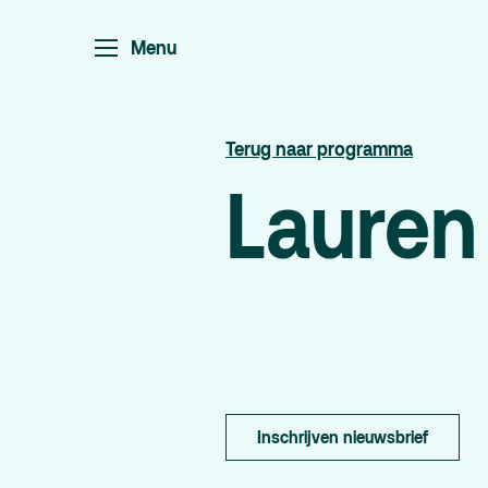
Menu
Home
P
Ar
Terug naar programma
Po
Lauren
Ar
Pa
Ed
Inschrijven nieuwsbrief
Terras
P