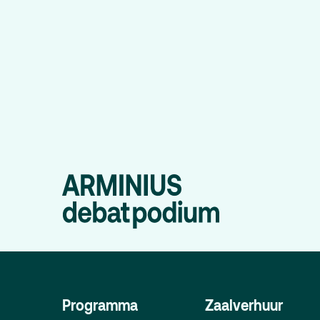
De Kerktuin
Ad
pa
Ka
Fa
to
Hu
Programma
Zaalverhuur