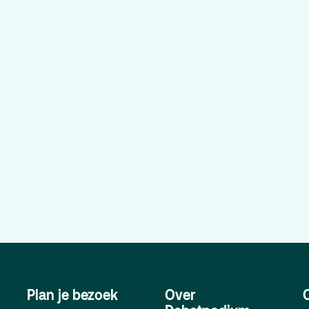
res, route en
Arminius
rkeren
artverkoopinfo
Gebouw & historie
ciliteiten &
Vacatures
egankelijkheid
Privacy
isregels
ANBI
Pers & Logo’s
Raad van Toezicht
Plan je bezoek
Over