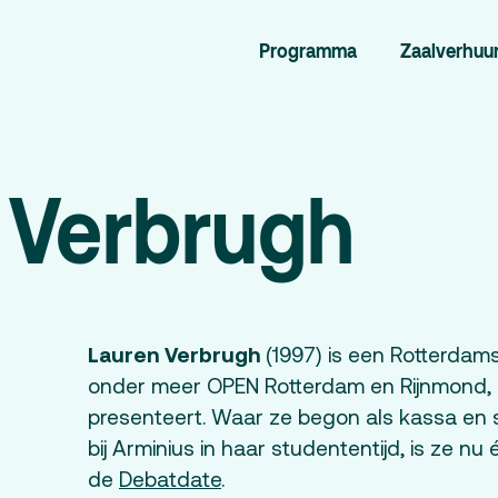
Programma
Zaalverhuu
rogramma
Zaalverhuur
miniusTV
Alle zalen
dcast
Evenementenlocatie
 Verbrugh
chief
Debat organiseren
rtners
Offerte aanvragen
ucatie
Lauren
Verbrugh
(1997)
is een Rotterdams
onder meer OPEN Rotterdam en Rijnmond,
presenteert. Waar ze begon als kassa en
bij Arminius in haar studententijd, is ze n
lan je bezoek
Over
de
Debatdate
.
Debatpodium