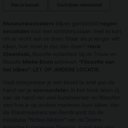
Plan je bezoek
Inschrijven nieuwsbrief
Terras
Plan je bezoek
Museumbezoekers
negen
blijven gemiddeld
seconden
voor een schilderij staan. Veel te kort
De Kerktuin
Adres, route en
om er recht aan te doen. Maar als je langer wilt
parkeren
Henk
kijken, hoe moet je dat dan doen?
Kaartverkoopinfo
Steenhuis,
filosofie redacteur bij de Trouw en
Faciliteiten &
Mieke Boon
“Filosofie van
filosofe
schreven
toegankelijkheid
het kijken”. LET OP: ANDERE LOCATIE.
Huisregels
Vaak interpreteer je een beeld te snel aan de
vooroordele
hand van je
n. In het boek laten zij
Over
aan de hand van veel kunstwerken en filosofen
Debatpodium
zien hoe je op andere manieren kunt kijken. Van
de Staalmeesters van Rembrandt tot de
Arminius
installatie “Notion Motion” van de Deens-
Ijslandse kunstenaar Eliasson, kunst kan ons