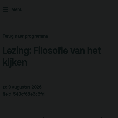
Home
Programma
Menu
ArminiusTV
Podcast
Archief
Terug naar programma
Partners
Lezing: Filosofie van het
Educatie
kijken
Zaalverhuur
Zoeken
Alle zalen
zo 9 augustus 2026
field_543cf68e6c5fd
Evenementenlocatie
Debat organiseren
Offerte aanvragen