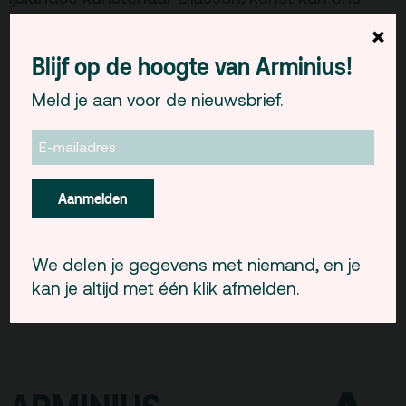
Gebouw & historie
veel leren over de manier waarop we kijken.
×
Vacatures
Blijf op de hoogte van Arminius!
dinsdag 21 april / 20:00 uur / toegang gratis
Privacy
Meld je aan voor de nieuwsbrief.
LOCATIE:
ANBI
Pers & Logo’s
Centrum voor Beeldende Kunst
Raad van Toezicht
Nieuwe Binnenweg
75
Aanmelden
Rotterdam
Contact
We delen je gegevens met niemand, en je
Team
kan je altijd met één klik afmelden.
Programmamakers
Nieuwsbrief