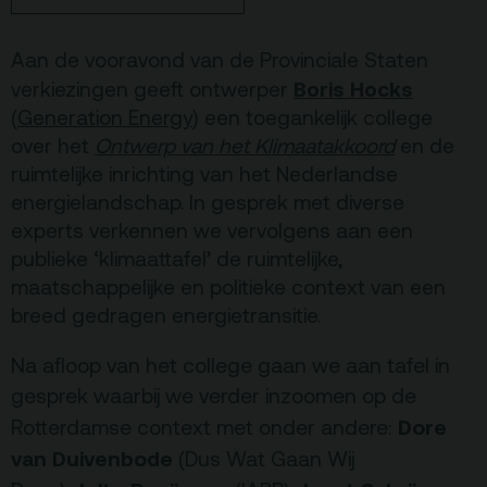
Terras
Plan je bezoek
Aan de vooravond van de Provinciale Staten
Boris Hocks
verkiezingen geeft ontwerper
De Kerktuin
Adres, route en
(
Generation Energy
) een toegankelijk college
parkeren
over het
Ontwerp van het Klimaatakkoord
en de
ruimtelijke inrichting van het Nederlandse
Kaartverkoopinfo
energielandschap. In gesprek met diverse
Faciliteiten &
experts verkennen we vervolgens aan een
toegankelijkheid
publieke ‘klimaattafel’ de ruimtelijke,
Huisregels
maatschappelijke en politieke context van een
breed gedragen energietransitie.
Over
Na afloop van het college gaan we aan tafel in
Debatpodium
gesprek waarbij we verder inzoomen op de
Arminius
Dore
Rotterdamse context met onder andere:
van Duivenbode
(Dus Wat Gaan Wij