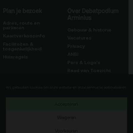
Plan je bezoek
Over Debatpodium
Arminius
Adres, route en
parkeren
Gebouw & historie
Kaartverkoopinfo
Vacatures
Faciliteiten &
Privacy
toegankelijkheid
ANBI
Huisregels
Pers & Logo’s
Raad van Toezicht
Blijf op de hoogte
Contact
Wij gebruiken cookies om onze website en onze service te optimaliseren.
Team
Accepteren
Programmamakers
Weigeren
Voorkeuren