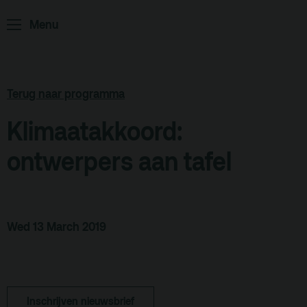
Menu
ArminiusTV
Podcast
Archief
Terug naar programma
Partners
Klimaatakkoord:
Educatie
ontwerpers aan tafel
Zaalverhuur
Zoeken
Alle zalen
Wed 13 March 2019
Evenementenlocatie
Debat organiseren
Offerte aanvragen
Inschrijven nieuwsbrief