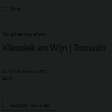
Menu
ArminiusTV
Podcast
Archief
Terug naar programma
Partners
Klassiek en Wijn | Tornado
Educatie
Zaalverhuur
Zoeken
Wed 21 September 2011
20:15
Alle zalen
Evenementenlocatie
Debat organiseren
Inschrijven nieuwsbrief
Offerte aanvragen