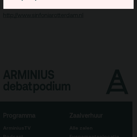
|
Studenten en kinderen € 10
http://www.sinfoniarotterdam.nl
Programma
Zaalverhuur
ArminiusTV
Alle zalen
Podcast
Evenementenlocatie