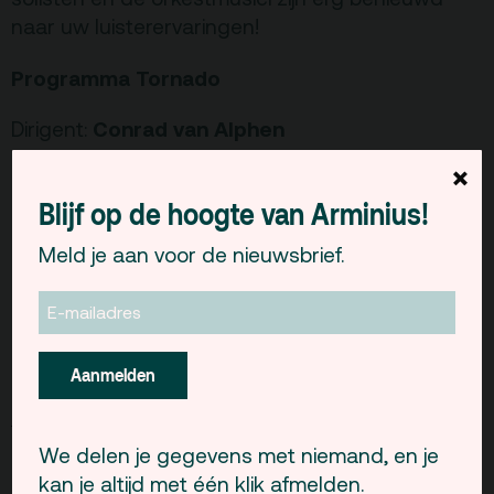
naar uw luisterervaringen!
Vacatures
Programma Tornado
Privacy
ANBI
Conrad van Alphen
Dirigent:
Pers & Logo’s
×
Maria Meerovitch
Pianosoliste:
Raad van Toezicht
Blijf op de hoogte van Arminius!
Mozart
Pianoconcert nr.9, KV271
Meld je aan voor de nieuwsbrief.
“Jeunehomme”
Contact
Van Deurzen
Sturm und Drang
Haydn
Symfonie nr. 43 “Mercury”
Team
Aanmelden
Programmamakers
Donderdag 6 oktober 2011 | 20.15u |
kaarten
Nieuwsbrief
kopen
We delen je gegevens met niemand, en je
entree € 28 |
RdamPas en 65+ Pas gratis € 25
kan je altijd met één klik afmelden.