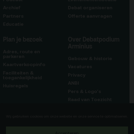
Archief
Debat organiseren
Partners
Offerte aanvragen
Educatie
Plan je bezoek
Over Debatpodium
Arminius
Adres, route en
parkeren
Gebouw & historie
Kaartverkoopinfo
Vacatures
Faciliteiten &
Privacy
toegankelijkheid
ANBI
Huisregels
Pers & Logo’s
Raad van Toezicht
Blijf op de hoogte
Contact
Wij gebruiken cookies om onze website en onze service te optimaliseren.
Team
Accepteren