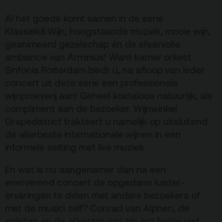
Al het goede komt samen in de serie
Terras
Plan je bezoek
Klassiek&Wijn; hoogstaande muziek, mooie wijn,
geanimeerd gezelschap én de sfeervolle
De Kerktuin
Adres, route en
ambiance van Arminius! Want kamer orkest
parkeren
Sinfonia Rotterdam biedt u, na afloop van ieder
Kaartverkoopinfo
concert uit deze serie een professionele
wijnproeverij aan! Geheel kosteloos natuurlijk, als
Faciliteiten &
compliment aan de bezoeker. Wijnwinkel
toegankelijkheid
Grapedistrict trakteert u namelijk op uitsluitend
Huisregels
de allerbeste internationale wijnen in een
informele setting met live muziek.
Over
En wat is nu aangenamer dan na een
Debatpodium
enerverend concert de opgedane luister-
Arminius
ervaringen te delen met andere bezoekers of
met de musici zelf? Conrad van Alphen, de
Gebouw & historie
solisten en de orkestmusici zijn erg benieuwd