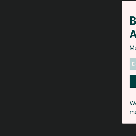
B
A
Me
We
me