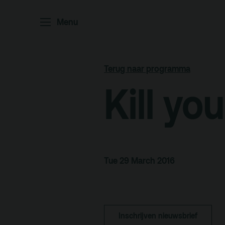
Home
P
Menu
Ar
Po
Terug naar programma
Arc
Kill yo
Par
Ed
Tue 29 March 2016
Terras
Pl
De Kerktuin
Adr
Inschrijven nieuwsbrief
pa