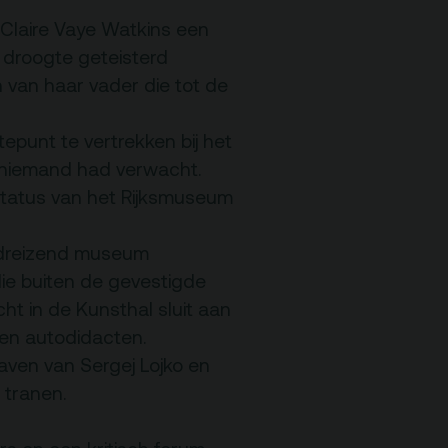
Programmamakers
 Claire Vaye Watkins een
 droogte geteisterd
 van haar vader die tot de
Nieuwsbrief
epunt te vertrekken bij het
 niemand had verwacht.
 status van het Rijksmuseum
ndreizend museum
e buiten de gevestigde
ht in de Kunsthal sluit aan
 en autodidacten.
aven van Sergej Lojko en
 tranen.