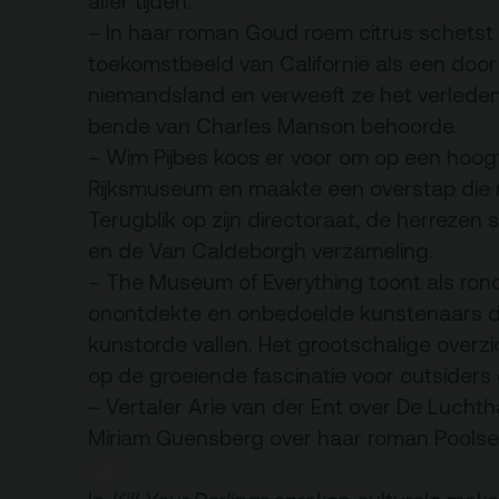
aller tijden.
rtverkoopinfo
– In haar roman Goud roem citrus schetst
Gebouw & historie
toekomstbeeld van Californië als een door
iliteiten &
Vacatures
niemandsland en verweeft ze het verleden
gankelijkheid
Privacy
bende van Charles Manson behoorde.
sregels
– Wim Pijbes koos er voor om op een hoogt
ANBI
Rijksmuseum en maakte een overstap die
Pers & Logo’s
Terugblik op zijn directoraat, de herrezen
en de Van Caldeborgh verzameling.
Raad van Toezicht
– The Museum of Everything toont als ro
onontdekte en onbedoelde kunstenaars di
kunstorde vallen. Het grootschalige overzic
op de groeiende fascinatie voor outsiders
– Vertaler Arie van der Ent over De Luchth
Miriam Guensberg over haar roman Poolse
g5