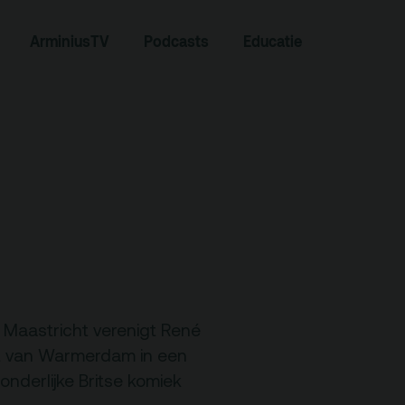
Zoeken
ArminiusTV
Podcasts
Educatie
Contact
 Maastricht verenigt René
nt van Warmerdam in een
Team
nderlijke Britse komiek