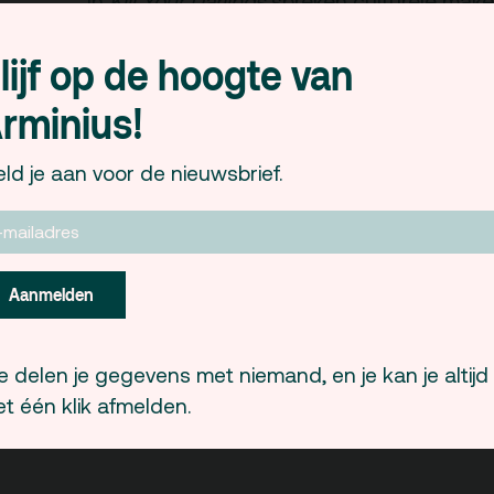
In
Kill Your Darlings
spreken culturele maker
over actuele producties en voorstellingen
lijf op de hoogte van
uitgaan en boeiend, exclusief, subliem, sp
Forumleden zijn:
rminius!
Hugo Bongers
, Oud-secretaris Rotte
Cultuur
ld je aan voor de nieuwsbrief.
Fred van der Hilst
, Acteur/theatermak
Anna Rottier
, Theatermaker en vertale
Hans Sibarani
, Gespreksleider
Aanmelden
Deze avond wordt afgesloten met een muzi
Wooden Soldiers
. Deze avond is georgani
 delen je gegevens met niemand, en je kan je altijd
Arminius.
t één klik afmelden.