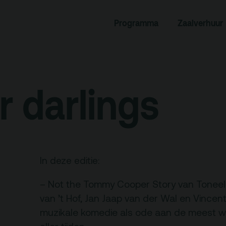
rogramma
Zaalverhuur
Programma
Zaalverhuur
miniusTV
Alle zalen
dcast
Evenementenlocatie
hief
Debat organiseren
ur darlings
tners
Offerte aanvragen
ucatie
In deze editie:
an je bezoek
Over
– Not the Tommy Cooper Story van Toneel
Debatpodium
van ’t Hof, Jan Jaap van der Wal en Vince
es, route en
muzikale komedie als ode aan de meest wo
Arminius
rkeren