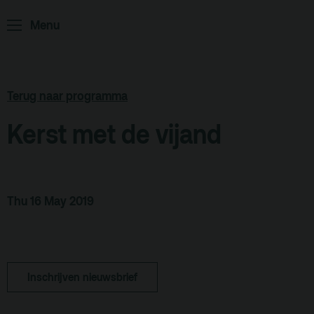
ArminiusTV
Menu
Podcast
Archief
Partners
Terug naar programma
Educatie
Kerst met de vijand
Zaalverhuur
Zoeken
Alle zalen
Thu 16 May 2019
Evenementenlocatie
Debat organiseren
Inschrijven nieuwsbrief
Offerte aanvragen