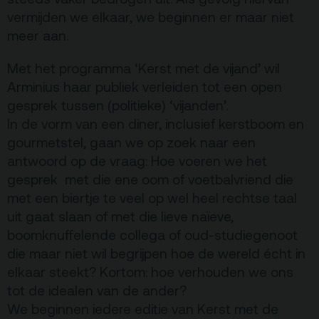
Vacatures
vermijden we elkaar, we beginnen er maar niet
Privacy
meer aan.
ANBI
Met het programma ‘Kerst met de vijand’ wil
Pers & Logo’s
Arminius haar publiek verleiden tot een open
gesprek tussen (politieke) ‘vijanden’.
Raad van Toezicht
In de vorm van een diner, inclusief kerstboom en
gourmetstel, gaan we op zoek naar een
Contact
antwoord op de vraag: Hoe voeren we het
gesprek met die ene oom of voetbalvriend die
Team
met een biertje te veel op wel heel rechtse taal
uit gaat slaan of met die lieve naïeve,
Programmamakers
boomknuffelende collega of oud-studiegenoot
Nieuwsbrief
die maar niet wil begrijpen hoe de wereld écht in
elkaar steekt? Kortom: hoe verhouden we ons
tot de idealen van de ander?
We beginnen iedere editie van Kerst met de