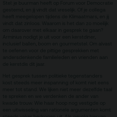
Terras
Plan je bezoek
Stel: je buurman heeft op Forum voor Democratie
gestemd, en jij vindt dat vreselijk. Of je collega
heeft meegelopen tijdens de Klimaatmars, en jij
De Kerktuin
Adres, route en
vindt dat zinloos. Waarom is het dan zo moeilijk
parkeren
om daarover met elkaar in gesprek te gaan?
Kaartverkoopinfo
Arminius nodigt je uit voor een kerstdiner,
Faciliteiten &
inclusief ballen, boom en gourmetstel. Om alvast
toegankelijkheid
te oefenen voor de pittige gesprekken met
andersdenkende familieleden en vrienden aan
Huisregels
de kerstdis dit jaar.
Over
Het gesprek tussen politieke tegenstanders
Debatpodium
kost steeds meer inspanning of komt niet eens
meer tot stand. We lijken niet meer dezelfde taal
Arminius
te spreken en we verdenken de ander van
kwade trouw. Wie haar hoop nog vestigde op
Gebouw & historie
een uitwisseling van rationele argumenten komt
steeds vaker bedrogen uit. Als gevolg hiervan