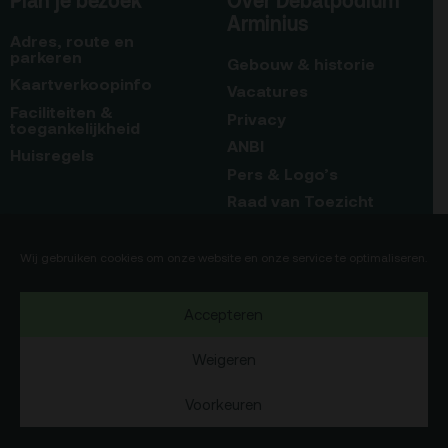
Arminius
Adres, route en
parkeren
Gebouw & historie
Kaartverkoopinfo
Vacatures
Faciliteiten &
Privacy
toegankelijkheid
ANBI
Huisregels
Pers & Logo’s
Raad van Toezicht
Blijf op de hoogte
Contact
Wij gebruiken cookies om onze website en onze service te optimaliseren.
Team
Accepteren
Programmamakers
Weigeren
Voorkeuren
Copyright Debatpodium Arminius 2020
75b
Okaia
Website door
en