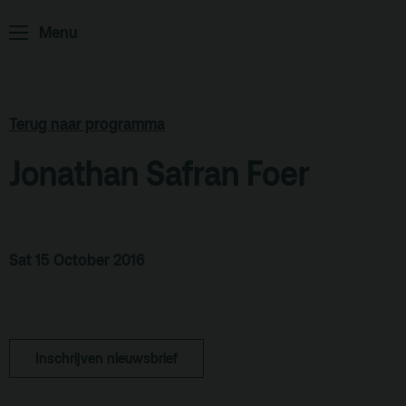
Home
Programma
Menu
ArminiusTV
Podcast
Terug naar programma
Archief
Jonathan Safran Foer
Partners
Educatie
Zaalverhuur
Sat 15 October 2016
Zoeken
Alle zalen
Evenementenlocatie
Inschrijven nieuwsbrief
Debat organiseren