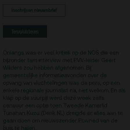
Terras
Plan je bezoek
Inschrijven nieuwsbrief
De Kerktuin
Adres, route en
parkeren
Terugluisteren
Kaartverkoopinfo
Faciliteiten &
Onlangs was er veel kritiek op de NOS die een
toegankelijkheid
bijzonder tam interview met PVV-leider Geert
Wilders zou hebben afgenomen. Bij
Huisregels
gemeentelijke informatieavonden over de
opvang van vluchtelingen was de pers, op een
Over
enkele regionale journalist na, niet welkom. En als
Debatpodium
klap op de vuurpijl werd deze week zelfs
censuur een optie toen Tweede Kamerlid
Arminius
Tunahan Kuzu (Denk NL) dreigde er alles aan te
gaan doen om nieuwszender Powned van de
Gebouw & historie
buis te halen.