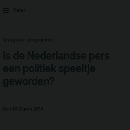
ArminiusTV
Menu
Podcast
Archief
Terug naar programma
Partners
Is de Nederlandse pers
Educatie
een politiek speeltje
Zaalverhuur
Zoeken
geworden?
Alle zalen
Evenementenlocatie
Sun 13 March 2016
Debat organiseren
Offerte aanvragen