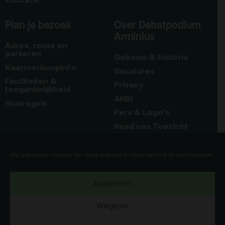
Plan je bezoek
Over Debatpodium
Arminius
Adres, route en
parkeren
Gebouw & historie
Kaartverkoopinfo
Vacatures
Faciliteiten &
Privacy
toegankelijkheid
ANBI
Huisregels
Pers & Logo’s
Raad van Toezicht
Blijf op de hoogte
Contact
Wij gebruiken cookies om onze website en onze service te optimaliseren.
Team
Accepteren
Programmamakers
Weigeren