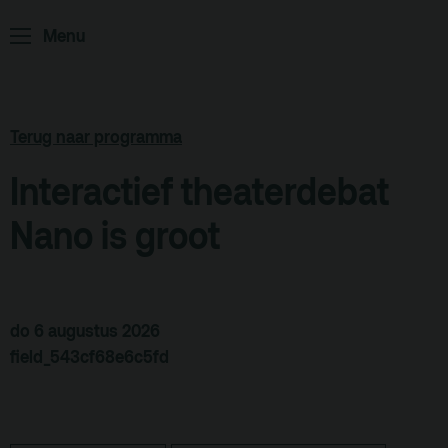
ArminiusTV
Menu
Podcast
Archief
Terug naar programma
Partners
Interactief theaterdebat
Educatie
Nano is groot
Zaalverhuur
Zoeken
Alle zalen
do 6 augustus 2026
Evenementenlocatie
field_543cf68e6c5fd
Debat organiseren
Offerte aanvragen