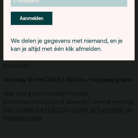
wisselen over de vraag hoe deze technologie
bestaande praktijken, normen en waarden
verandert voor individu en samenleving. Een
Aanmelden
podium voor het uitwisselen van gedachten,
meningen, ideeën en suggesties om te
We delen je gegevens met niemand, en je
onderzoeken welke toepassingen wenselijk zijn
kan je altijd met één klik afmelden.
en vooral hoe we die toepassingen op een
verantwoorde manier in de samenleving kunnen
inbedden!
dinsdag 18 mei 2010 / 20.00u / toegang gratis
Wat vind jij van nanotechnologie,
wonderwetenschap of waanzin? Geef je mening!
Van 1 maart tot 1 juli 2010 woedt op Kennislink de
Nanodiscussie.