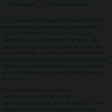
Plan je bezoek
Inschrijven nieuwsbrief
Terras
Plan je bezoek
Zou u aan een nano-ijsje willen likken? Unilever
De Kerktuin
Adres, route en
parkeren
werkt aan nano-ijs met een lager vetgehalte,
maar met dezelfde textuur en smaak als
Kaartverkoopinfo
gewoon ijs. Op microscopische schaal is met
Faciliteiten &
nanotechnologie de moleculaire structuur van
toegankelijkheid
het ijs verandert , een nieuwe techniek die een
ware wereldrevolutie belooft. Nanotechnologie is
Huisregels
allang geen toekomstmuziek meer en dringt nu
al op veel manieren ons leven binnen in allerlei
Over
producten.
Debatpodium
Op moleculair niveau knutselen
Arminius
wetenschappers al heel wat af.
Nanowetenschappers zijn heel creatief: ze zien
Gebouw & historie
hoe slim de natuur is en proberen dat na te