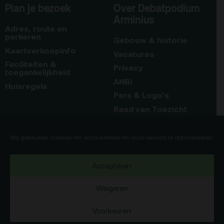
Plan je bezoek
Over Debatpodium
Arminius
Adres, route en
parkeren
Gebouw & historie
Kaartverkoopinfo
Vacatures
Faciliteiten &
Privacy
toegankelijkheid
ANBI
Huisregels
Pers & Logo’s
Raad van Toezicht
Blijf op de hoogte
Contact
Wij gebruiken cookies om onze website en onze service te optimaliseren.
Team
Accepteren
Programmamakers
Weigeren
Voorkeuren
Copyright Debatpodium Arminius 2020