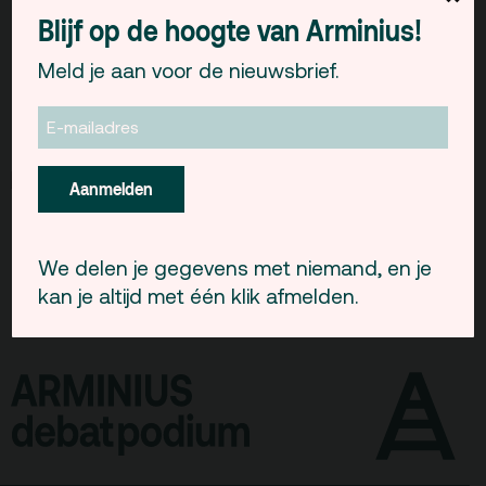
Gebouw & historie
Inloop vanaf 10.00 uur, aansluitend vindt de
Blijf op de hoogte van Arminius!
begrafenis plaats op begraafplaats Crooswijk in
Vacatures
Meld je aan voor de nieuwsbrief.
Rotterdam
Privacy
Namens collega’s en vrienden
ANBI
Pers & Logo’s
Aanmelden
Raad van Toezicht
We delen je gegevens met niemand, en je
Contact
kan je altijd met één klik afmelden.
Team
Programmamakers
Nieuwsbrief