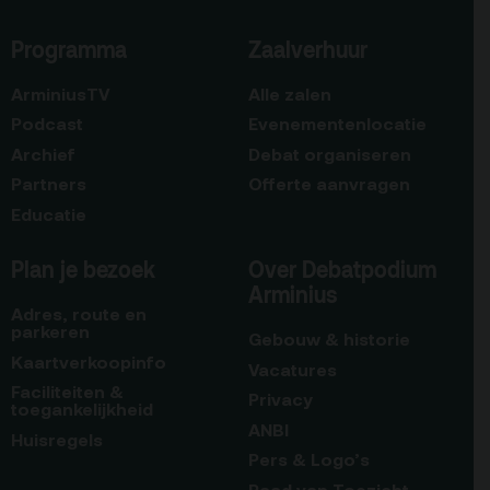
Programma
Zaalverhuur
ArminiusTV
Alle zalen
Podcast
Evenementenlocatie
Archief
Debat organiseren
Partners
Offerte aanvragen
Educatie
Plan je bezoek
Over Debatpodium
Arminius
Adres, route en
parkeren
Gebouw & historie
Kaartverkoopinfo
Vacatures
Faciliteiten &
Privacy
toegankelijkheid
ANBI
Huisregels
Pers & Logo’s
Raad van Toezicht