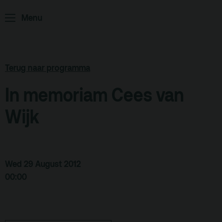
Home
Programma
Menu
ArminiusTV
Podcast
Terug naar programma
Archief
Partners
In memoriam Cees van
Educatie
Wijk
Zaalverhuur
Zoeken
Wed 29 August 2012
Alle zalen
00:00
Evenementenlocatie
Debat organiseren