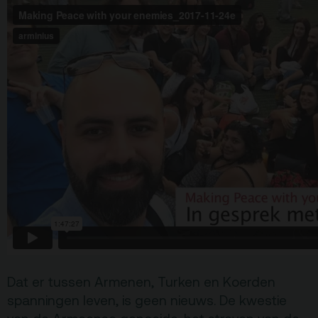
Terras
Plan je bezoek
De Kerktuin
Adres, route en
parkeren
Kaartverkoopinfo
Faciliteiten &
toegankelijkheid
Huisregels
Over
Debatpodium
Arminius
Dat er tussen Armenen, Turken en Koerden
Gebouw & historie
spanningen leven, is geen nieuws. De kwestie