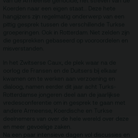
Vacatures
van de Armeense genocide, het streven van de
Koerden naar een eigen staat… Deze hete
Privacy
hangijzers zijn regelmatig onderwerp van een
ANBI
pittig gesprek tussen de verschillende Turkse
groeperingen. Ook in Rotterdam. Niet zelden zijn
Pers & Logo’s
die gesprekken gebaseerd op vooroordelen en
Raad van Toezicht
misverstanden.
In het Zwitserse Caux, de plek waar na de
Contact
oorlog de Fransen en de Duitsers bij elkaar
kwamen om te werken aan verzoening en
Team
dialoog, namen eerder dit jaar acht Turks-
Rotterdamse jongeren deel aan de jaarlijkse
Programmamakers
vredesconferentie om in gesprek te gaan met
Nieuwsbrief
andere Armeense, Koerdische en Turkse
deelnemers van over de hele wereld over deze
en meer gevoelige zaken.
Na een paar intensieve dagen vol discussies en