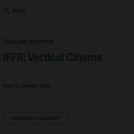
Menu
ArminiusTV
Podcast
Archief
Terug naar programma
Partners
IFFR: Vertical Cinema
Educatie
Zaalverhuur
Zoeken
Wed 22 January 2014
Alle zalen
Evenementenlocatie
Debat organiseren
Inschrijven nieuwsbrief
Offerte aanvragen