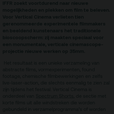
IFFR zoekt voortdurend naar nieuwe
Terras
Plan je bezoek
mogelijkheden en plekken om film te beleven.
Voor Vertical Cinema verlieten tien
gerenommeerde experimentele filmmakers
De Kerktuin
Adres, route en
en beeldend kunstenaars het traditionele
parkeren
bioscoopscherm: zij maakten speciaal voor
Kaartverkoopinfo
een monumentale, verticale cinemascope-
Faciliteiten &
projectie nieuwe werken op 35mm.
toegankelijkheid
Het resultaat is een unieke verzameling van
Huisregels
abstracte films, vormexperimenten, found
footage, chemische filmbewerkingen en zelfs
Over
live-laser-action, die slechts eenmalig te zien zal
Debatpodium
zijn tijdens het festival. Vertical Cinema is
onderdeel van
Spectrum Shorts
, de sectie met
Arminius
korte films uit alle windstreken die worden
gebundeld in verzamelprogramma’s of worden
Gebouw & historie