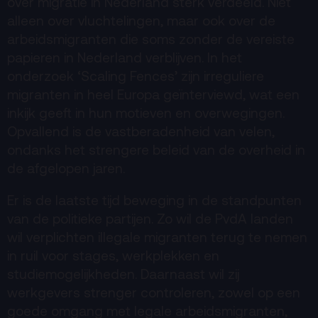
over migratie in Nederland sterk verdeeld. Niet
alleen over vluchtelingen, maar ook over de
ANBI
arbeidsmigranten die soms zonder de vereiste
Pers & Logo’s
papieren in Nederland verblijven. In het
onderzoek ‘Scaling Fences’ zijn irreguliere
Raad van Toezicht
migranten in heel Europa geïnterviewd, wat een
inkijk geeft in hun motieven en overwegingen.
Contact
Opvallend is de vastberadenheid van velen,
ondanks het strengere beleid van de overheid in
Team
de afgelopen jaren.
Programmamakers
Er is de laatste tijd beweging in de standpunten
Nieuwsbrief
van de politieke partijen. Zo wil de PvdA landen
wil verplichten illegale migranten terug te nemen
in ruil voor stages, werkplekken en
studiemogelijkheden. Daarnaast wil zij
werkgevers strenger controleren, zowel op een
goede omgang met legale arbeidsmigranten,