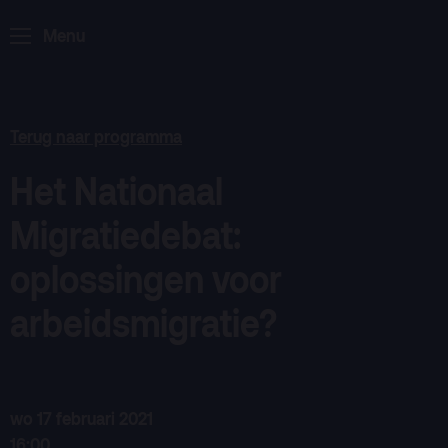
Podcast
Menu
Archief
Partners
Educatie
Terug naar programma
Het Nationaal
Zaalverhuur
Zoeken
Migratiedebat:
Alle zalen
oplossingen voor
Evenementenlocatie
arbeidsmigratie?
Debat organiseren
Offerte aanvragen
Terras
Plan je bezoek
wo 17 februari 2021
16:00