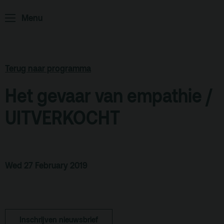
Menu
ArminiusTV
Podcast
Archief
Terug naar programma
Partners
Het gevaar van empathie /
Educatie
UITVERKOCHT
Zaalverhuur
Zoeken
Alle zalen
Wed 27 February 2019
Evenementenlocatie
Debat organiseren
Offerte aanvragen
Inschrijven nieuwsbrief