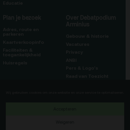
Educatie
Plan je bezoek
Over Debatpodium
Arminius
Adres, route en
parkeren
Gebouw & historie
Kaartverkoopinfo
Vacatures
Faciliteiten &
Privacy
toegankelijkheid
ANBI
Huisregels
Pers & Logo’s
Raad van Toezicht
Blijf op de hoogte
Contact
Wij gebruiken cookies om onze website en onze service te optimaliseren.
Team
Accepteren
Programmamakers
Weigeren