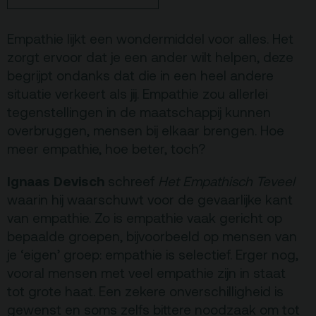
Terras
Plan je bezoek
Empathie lijkt een wondermiddel voor alles. Het
zorgt ervoor dat je een ander wilt helpen, deze
De Kerktuin
Adres, route en
begrijpt ondanks dat die in een heel andere
parkeren
situatie verkeert als jij. Empathie zou allerlei
tegenstellingen in de maatschappij kunnen
Kaartverkoopinfo
overbruggen, mensen bij elkaar brengen. Hoe
Faciliteiten &
meer empathie, hoe beter, toch?
toegankelijkheid
Ignaas Devisch
schreef
Het Empathisch Teveel
Huisregels
waarin hij waarschuwt voor de gevaarlijke kant
van empathie. Zo is empathie vaak gericht op
Over
bepaalde groepen, bijvoorbeeld op mensen van
Debatpodium
je ‘eigen’ groep: empathie is selectief. Erger nog,
Arminius
vooral mensen met veel empathie zijn in staat
tot grote haat. Een zekere onverschilligheid is
gewenst en soms zelfs bittere noodzaak om tot