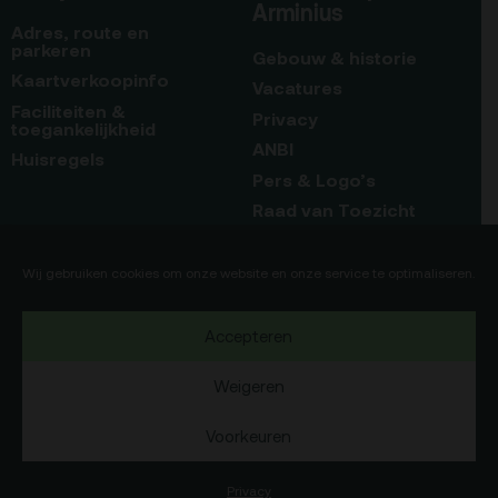
Arminius
Adres, route en
parkeren
Gebouw & historie
Kaartverkoopinfo
Vacatures
Faciliteiten &
Privacy
toegankelijkheid
ANBI
Huisregels
Pers & Logo’s
Raad van Toezicht
Blijf op de hoogte
Contact
Wij gebruiken cookies om onze website en onze service te optimaliseren.
Team
Accepteren
Programmamakers
Weigeren
Voorkeuren
Copyright Debatpodium Arminius 2020
75b
Okaia
Website door
en
Privacy