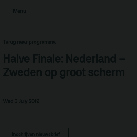
Home
Programma
Menu
ArminiusTV
Podcast
Terug naar programma
Archief
Halve Finale: Nederland –
Partners
Zweden op groot scherm
Educatie
Zaalverhuur
Zoeken
Wed 3 July 2019
Alle zalen
Evenementenlocatie
Debat organiseren
Inschrijven nieuwsbrief