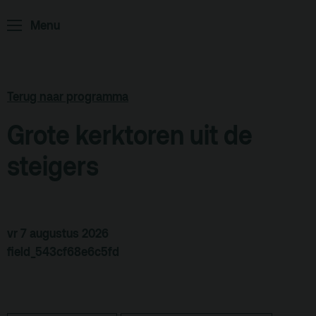
Home
Programma
Menu
ArminiusTV
Podcast
Terug naar programma
Archief
Grote kerktoren uit de
Partners
steigers
Educatie
Zaalverhuur
Zoeken
vr 7 augustus 2026
Alle zalen
field_543cf68e6c5fd
Evenementenlocatie
Debat organiseren