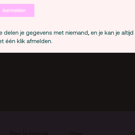
Dit programma wordt georganiseerd door ro
Aanmelden
 delen je gegevens met niemand, en je kan je altijd
t één klik afmelden.
Plan je bezoek
Over
C