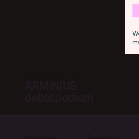
We
me
Programma
Zaalverhuur