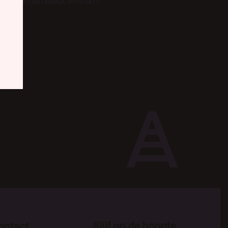
tterdamsmilieucentrum.
Blijf op de hoogte
ontact