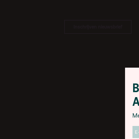
pa
Kaa
Inschrijven nieuwsbrief
Fac
toe
Hui
B
A
Me