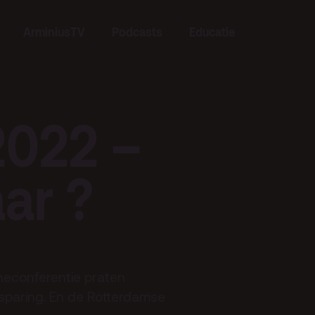
ArminiusTV
Podcasts
Educatie
Zoeken
2022 –
ar ?
Contact
neconferentie praten
sparing. En de Rotterdamse
Team