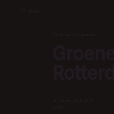
Menu
Home
P
Ar
Terug naar programma
Po
Groene
Arc
Par
Rotter
Ed
Terras
Pl
di 20 december 2022
19:30
De Kerktuin
Adr