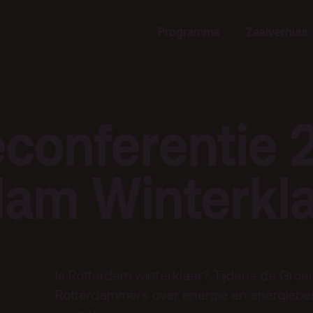
Programma
Zaalverhuur
rogramma
Zaalverhuur
miniusTV
Alle zalen
dcast
Evenementenlocatie
conferentie 
hief
Debat organiseren
tners
Offerte aanvragen
dam Winterkla
ucatie
an je bezoek
Over
Is Rotterdam winterklaar? Tijdens de Groe
Debatpodium
Rotterdammers over energie en energiebe
es, route en