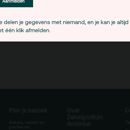
Aanmelden
 delen je gegevens met niemand, en je kan je altijd
t één klik afmelden.
Plan je bezoek
Over
C
Debatpodium
Adres, route en
T
Arminius
parkeren