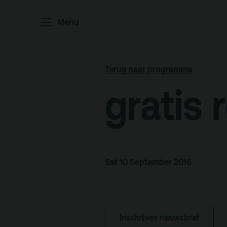
Menu
Home
P
Ar
Terug naar programma
Po
gratis 
Arc
Par
Ed
Sat 10 September 2016
Terras
Pl
Inschrijven nieuwsbrief
De Kerktuin
Adr