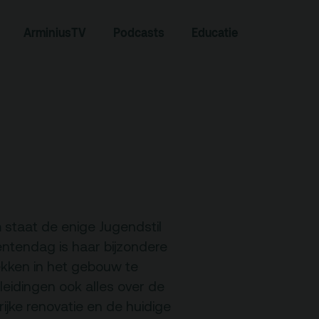
ArminiusTV
Podcasts
Educatie
Zoeken
 staat de enige Jugendstil
ntendag is haar bijzondere
rekken in het gebouw te
Contact
eidingen ook alles over de
jke renovatie en de huidige
Team