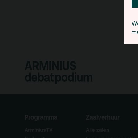
We
me
Programma
Zaalverhuur
ArminiusTV
Alle zalen