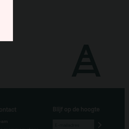
Blijf op de hoogte
ontact
eam