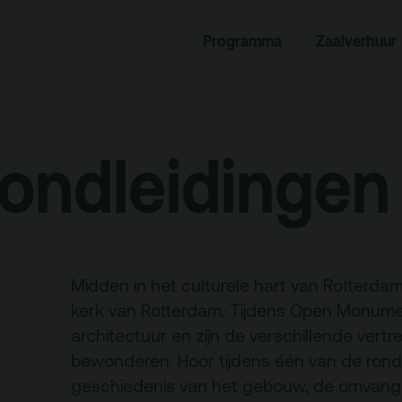
Programma
Zaalverhuur
rogramma
Zaalverhuur
miniusTV
Alle zalen
dcast
Evenementenlocatie
rondleidingen
hief
Debat organiseren
tners
Offerte aanvragen
ucatie
Midden in het culturele hart van Rotterdam
kerk van Rotterdam. Tijdens Open Monume
architectuur en zijn de verschillende vert
an je bezoek
Over
bewonderen. Hoor tijdens één van de rondl
Debatpodium
geschiedenis van het gebouw, de omvangri
es, route en