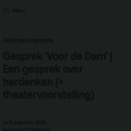
ArminiusTV
Menu
Podcast
Archief
Terug naar programma
Partners
Educatie
Gesprek 'Voor de Dam' |
Een gesprek over
Zaalverhuur
Zoeken
herdenken (+
Alle zalen
theatervoorstelling)
Evenementenlocatie
Debat organiseren
Offerte aanvragen
zo 9 augustus 2026
field_543cf7096c5fe