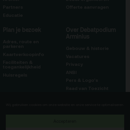
Partners
Offerte aanvragen
Educatie
Plan je bezoek
Over Debatpodium
Arminius
Adres, route en
parkeren
Gebouw & historie
Kaartverkoopinfo
Vacatures
Faciliteiten &
Privacy
toegankelijkheid
ANBI
Huisregels
Pers & Logo’s
Raad van Toezicht
Blijf op de hoogte
Contact
Wij gebruiken cookies om onze website en onze service te optimaliseren.
Team
Accepteren
Programmamakers