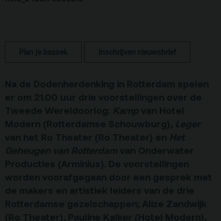
Terras
Plan je bezoek
De Kerktuin
Adres, route en
parkeren
Plan je bezoek
Inschrijven nieuwsbrief
Kaartverkoopinfo
Na de Dodenherdenking in Rotterdam spelen
Faciliteiten &
er om 21.00 uur drie voorstellingen over de
toegankelijkheid
Tweede Wereldoorlog:
Kamp
van Hotel
Huisregels
Modern (Rotterdamse Schouwburg),
Leger
van het Ro Theater (Ro Theater) en
Het
Over
Geheugen van Rotterdam
van Onderwater
Debatpodium
Producties (Arminius). De voorstellingen
worden voorafgegaan door een gesprek met
Arminius
de makers en artistiek leiders van de drie
Rotterdamse gezelschappen; Alize Zandwijk
Gebouw & historie
(Ro Theater),
Pauline Kalker (Hotel Modern),