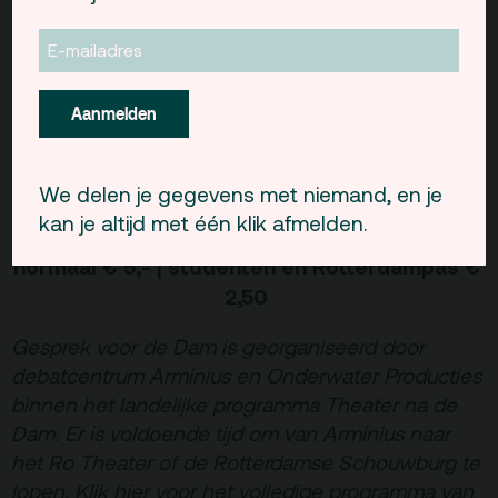
Pauline Kalker
, Hotel Modern
Jeroen Rienks
Afke Weltevrede
en
,
Onderwater Producties
Aanmelden
Gespreksleider: Giselle Vegter
zondag 4 mei | 19:30 u
We delen je gegevens met niemand, en je
entree: gratis op vertoon van een
kan je altijd met één klik afmelden.
theaterticket van 4 mei
normaal € 5,- | studenten en Rotterdampas €
2,50
Gesprek voor de Dam is georganiseerd door
debatcentrum Arminius en Onderwater Producties
binnen het landelijke programma Theater na de
Dam. Er is voldoende tijd om van Arminius naar
het Ro Theater of de Rotterdamse Schouwburg te
lopen.
Klik hier voor het volledige programma van