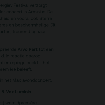
Programmamakers
rgiev Festival verzorgt
er concert in Arminius. De
heid en vooral ook Sterre
Nieuwsbrief
eres en beschermheilige. Dit
rten, treurend bij haar
Arvo Pärt
pireerde
tot een
id. In reactie daarop
ntiem spiegelbeeld – het
dpremière beleeft.
 in het Max avondconcert.
 & Vox Luminis
t) wereldpremière