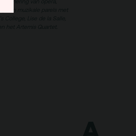
ogrammering van opera,
gs en muzikale parels met
s College, Lise de la Salle,
en het Artemis Quartet.