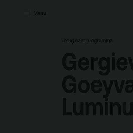
Home
P
Menu
Ar
Po
Terug naar programma
Arc
Gergiev
Par
Ed
Goeyva
Lumin
Terras
Pl
De Kerktuin
Adr
pa