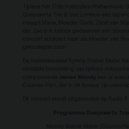
rtverkoopinfo
Tijdens het 17de Rotterdam Philharmonic Ge
Gebouw & historie
Goeyvaerts Trio & Vox Luminus een bijzond
iliteiten &
Vacatures
maagd Maria, Moeder Gods, Zetel van Wijs
gankelijkheid
Privacy
der Zee is in talloze gedaanten een troost
sregels
concert schildert haar als Moeder van Sma
ANBI
gekruisigde zoon.
Pers & Logo’s
De middeleeuwse hymne Stabat Mater ins
Raad van Toezicht
verstilde toonzetting van tijdloze schoonhe
James Moody
componeerde
een al even i
Counter-Pärt, dat in dit festival zijn werel
Dit concert wordt uitgezonden op Radio 4
Programma Goeyvaerts Trio
Moody Stabat Mater (CounterPär