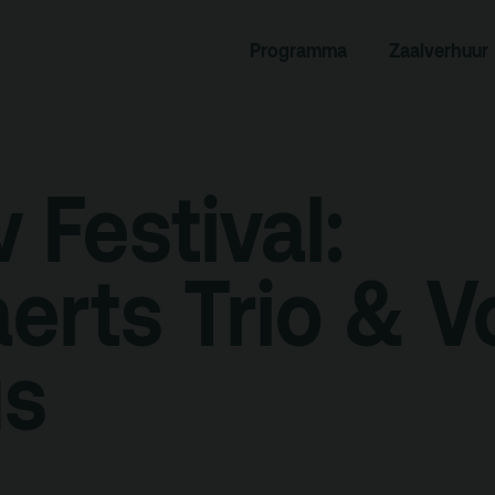
rogramma
Zaalverhuur
Programma
Zaalverhuur
miniusTV
Alle zalen
dcast
Evenementenlocatie
hief
Debat organiseren
 Festival:
tners
Offerte aanvragen
ucatie
erts Trio & V
us
an je bezoek
Over
Debatpodium
es, route en
Arminius
rkeren