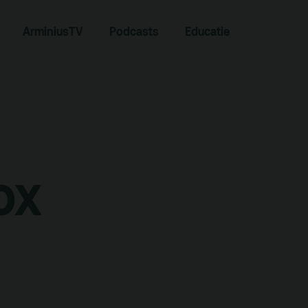
Zoeken
ArminiusTV
Podcasts
Educatie
ox
Contact
Team