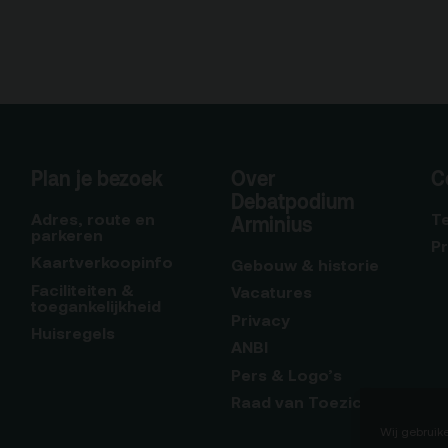
Plan je bezoek
Over
C
Debatpodium
Adres, route en
T
Arminius
parkeren
P
Kaartverkoopinfo
Gebouw & historie
Faciliteiten &
Vacatures
toegankelijkheid
Privacy
Huisregels
ANBI
Pers & Logo’s
Raad van Toezicht
Wij gebruik