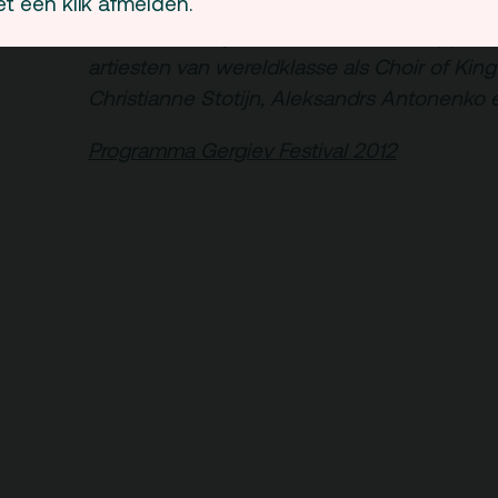
t één klik afmelden.
september brengt het Festival een rijke pr
betoverende symfonische muziek, happenin
artiesten van wereldklasse als Choir of King’
Christianne Stotijn, Aleksandrs Antonenko 
Programma Gergiev Festival 2012