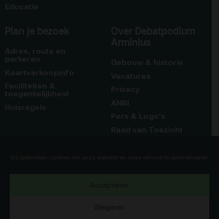
Educatie
Plan je bezoek
Over Debatpodium
Arminius
Adres, route en
parkeren
Gebouw & historie
Kaartverkoopinfo
Vacatures
Faciliteiten &
Privacy
toegankelijkheid
ANBI
Huisregels
Pers & Logo’s
Raad van Toezicht
Blijf op de hoogte
Contact
Wij gebruiken cookies om onze website en onze service te optimaliseren.
Team
Accepteren
Programmamakers
Weigeren