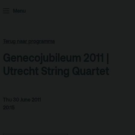
Podcast
Menu
Archief
Partners
Educatie
Terug naar programma
Genecojubileum 2011 |
Zaalverhuur
Zoeken
Utrecht String Quartet
Alle zalen
Evenementenlocatie
Debat organiseren
Thu 30 June 2011
20:15
Offerte aanvragen
Terras
Plan je bezoek