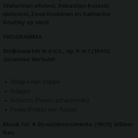
Privacy
Waterman altviool, Sebastian Koloski
violoncel, Eeva Koskinen en Katherine
ANBI
Routley op viool.
Pers & Logo’s
PROGRAMMA
Raad van Toezicht
Strijkkwartet in d kl.t., op. 6 nr.1 (1840)
Contact
Johannes Verhulst
Team
Allegro non troppo
Programmamakers
Adagio
Nieuwsbrief
Scherzo (Presto scherzando)
Finale (Presto con fuoco)
Musik für 4 Streichinstrumente (1905) Willem
Kes