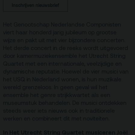
Inschrijven nieuwsbrief
De Kerktuin
Adres, route en
parkeren
Het Genootschap Nederlandse Componisten
Kaartverkoopinfo
viert haar honderd jarig jubileum op grootse
wijze en pakt uit met vier bijzondere concerten.
Faciliteiten &
toegankelijkheid
Het derde concert in de reeks wordt uitgevoerd
door kamermuziekensemble het Utrecht String
Huisregels
Quartet met een internationale, veelzijdige en
dynamische reputatie. Hoewel de vier musici van
Over
het USQ in Nederland wonen, is hun muzikale
Debatpodium
wereld grenzeloos. In geen geval wil het
ensemble het genre strijkkwartet als een
Arminius
museumstuk behandelen. De musici ontdekken
steeds weer iets nieuws ook in traditionele
Gebouw & historie
werken en combineert dit met noviteiten.
Vacatures
In Het Utrecht String Quartet musiceren Joël