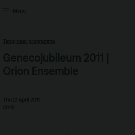
Podcast
Menu
Archief
Partners
Educatie
Terug naar programma
Genecojubileum 2011 |
Zaalverhuur
Zoeken
Orion Ensemble
Alle zalen
Evenementenlocatie
Debat organiseren
Thu 21 April 2011
20:15
Offerte aanvragen
Terras
Plan je bezoek