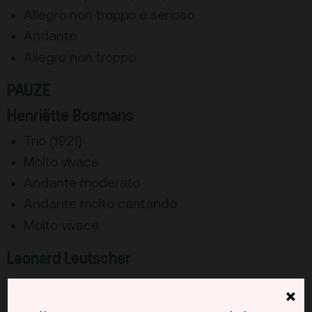
Allegro non troppo e serioso
Andante
Allegro non troppo
PAUZE
Henriëtte Bosmans
Trio (1921)
Molto vivace
Andante moderato
Andante molto cantando
Molto vivace
Leonard Leutscher
Hommage | Fantasies for pianotrio on three
×
themes from The Beatles (2004)