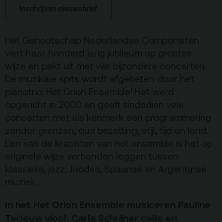
Inschrijven nieuwsbrief
De Kerktuin
Adres, route en
parkeren
Het Genootschap Nederlandse Componisten
Kaartverkoopinfo
viert haar honderd jarig jubileum op grootse
Faciliteiten &
wijze en pakt uit met vier bijzondere concerten.
toegankelijkheid
De muzikale spits wordt afgebeten door het
pianotrio: Het Orion Ensemble! Het werd
Huisregels
opgericht in 2000 en geeft sindsdien vele
concerten met als kenmerk een programmering
Over
zonder grenzen, qua bezetting, stijl, tijd en land.
Debatpodium
Een van de krachten van het ensemble is het op
Arminius
originele wijze verbanden leggen tussen
klassieke, jazz, Joodse, Spaanse en Argentijnse
muziek.
Gebouw & historie
Vacatures
In het Het Orion Ensemble musiceren Pauline
Terlouw viool, Carla Schrijner cello en