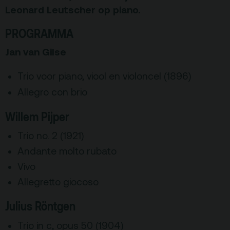
Privacy
Leonard Leutscher op piano.
ANBI
PROGRAMMA
Pers & Logo’s
Jan van Gilse
Raad van Toezicht
Trio voor piano, viool en violoncel (1896)
Contact
Allegro con brio
Willem Pijper
Team
Trio no. 2 (1921)
Programmamakers
Andante molto rubato
Nieuwsbrief
Vivo
Allegretto giocoso
Julius Röntgen
Trio in c, opus 50 (1904)