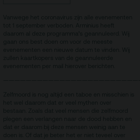
Terras
Plan je bezoek
Vanwege het coronavirus zijn alle evenementen
De Kerktuin
Adres, route en
tot 1 september verboden. Arminius heeft
parkeren
daarom al deze programma’s geannuleerd. Wij
Kaartverkoopinfo
gaan ons best doen om voor de meeste
evenementen een nieuwe datum te vinden. Wij
Faciliteiten &
toegankelijkheid
zullen kaartkopers van de geannuleerde
evenementen per mail hierover berichten.
Huisregels
————————————————————————
Over
Zelfmoord is nog altijd een taboe en misschien is
Debatpodium
het wel daarom dat er veel mythen over
Arminius
bestaan. Zoals dat veel mensen die zelfmoord
plegen een verlangen naar de dood hebben en
Gebouw & historie
dat er daarom bij deze mensen weinig aan te
doen is. Of dat je beter het er niet teveel over
Vacatures