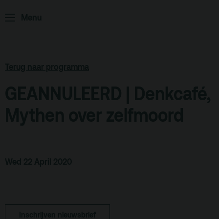
ArminiusTV
Menu
Podcast
Archief
Partners
Terug naar programma
Educatie
GEANNULEERD | Denkcafé,
Zaalverhuur
Mythen over zelfmoord
Zoeken
Alle zalen
Evenementenlocatie
Wed 22 April 2020
Debat organiseren
Offerte aanvragen
Inschrijven nieuwsbrief