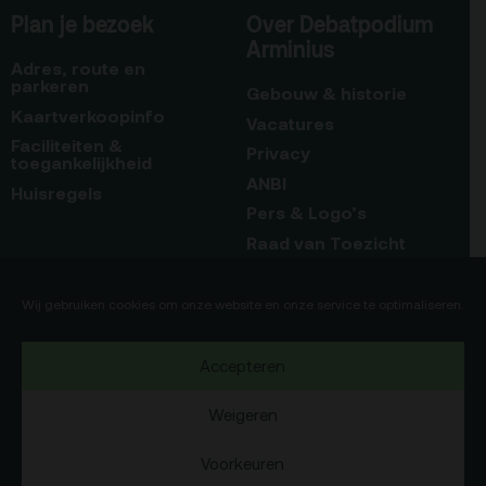
Plan je bezoek
Over Debatpodium
Arminius
Adres, route en
parkeren
Gebouw & historie
Kaartverkoopinfo
Vacatures
Faciliteiten &
Privacy
toegankelijkheid
ANBI
Huisregels
Pers & Logo’s
Raad van Toezicht
Blijf op de hoogte
Contact
Wij gebruiken cookies om onze website en onze service te optimaliseren.
Team
Accepteren
Programmamakers
Weigeren
Voorkeuren
Copyright Debatpodium Arminius 2020