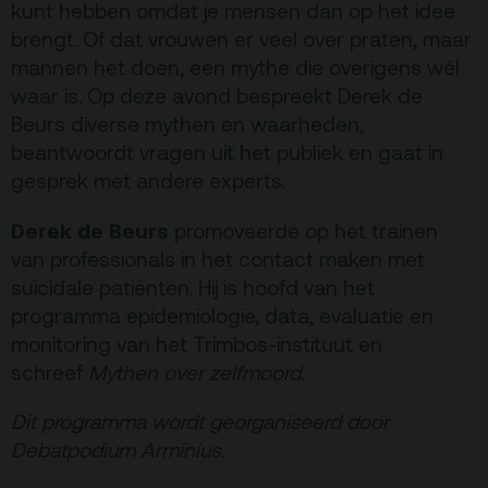
kunt hebben omdat je mensen dan op het idee
Privacy
brengt. Of dat vrouwen er veel over praten, maar
mannen het doen, een mythe die overigens wél
ANBI
waar is. Op deze avond bespreekt Derek de
Pers & Logo’s
Beurs diverse mythen en waarheden,
beantwoordt vragen uit het publiek en gaat in
Raad van Toezicht
gesprek met andere experts.
Contact
Derek de Beurs
promoveerde op het trainen
van professionals in het contact maken met
suïcidale patiënten. Hij is hoofd van het
Team
programma epidemiologie, data, evaluatie en
Programmamakers
monitoring van het Trimbos-instituut en
Nieuwsbrief
schreef
Mythen over zelfmoord
.
Dit programma wordt georganiseerd door
Debatpodium Arminius.