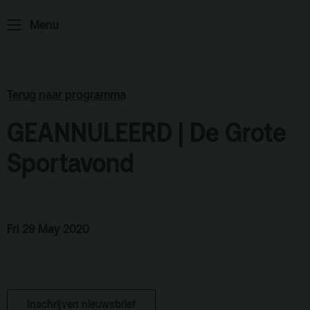
Menu
Archief
Partners
Educatie
Terug naar programma
Zaalverhuur
Zoeken
GEANNULEERD | De Grote
Sportavond
Alle zalen
Evenementenlocatie
Debat organiseren
Fri 29 May 2020
Offerte aanvragen
Terras
Plan je bezoek
Inschrijven nieuwsbrief