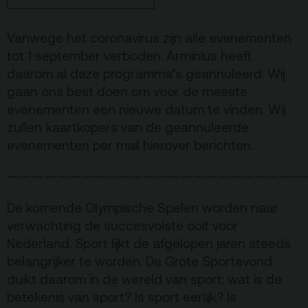
De Kerktuin
Adres, route en
parkeren
Vanwege het coronavirus zijn alle evenementen
Kaartverkoopinfo
tot 1 september verboden. Arminius heeft
daarom al deze programma’s geannuleerd. Wij
Faciliteiten &
gaan ons best doen om voor de meeste
toegankelijkheid
evenementen een nieuwe datum te vinden. Wij
Huisregels
zullen kaartkopers van de geannuleerde
evenementen per mail hierover berichten.
Over
————————————————————————
Debatpodium
Arminius
De komende Olympische Spelen worden naar
verwachting de succesvolste ooit voor
Nederland. Sport lijkt de afgelopen jaren steeds
Gebouw & historie
belangrijker te worden. De Grote Sportavond
Vacatures
duikt daarom in de wereld van sport: wat is de
betekenis van sport? Is sport eerlijk? Is
Privacy