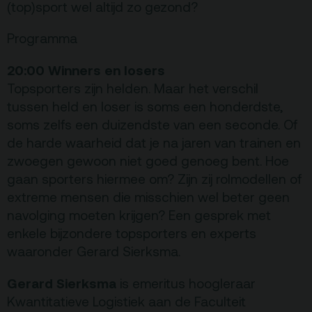
(top)sport wel altijd zo gezond?
ANBI
Programma
Pers & Logo’s
Raad van Toezicht
20:00 Winners en losers
Topsporters zijn helden. Maar het verschil
tussen held en loser is soms een honderdste,
Contact
soms zelfs een duizendste van een seconde. Of
de harde waarheid dat je na jaren van trainen en
Team
zwoegen gewoon niet goed genoeg bent. Hoe
Programmamakers
gaan sporters hiermee om? Zijn zij rolmodellen of
extreme mensen die misschien wel beter geen
Nieuwsbrief
navolging moeten krijgen? Een gesprek met
enkele bijzondere topsporters en experts
waaronder Gerard Sierksma.
Gerard Sierksma
is emeritus hoogleraar
Kwantitatieve Logistiek aan de Faculteit