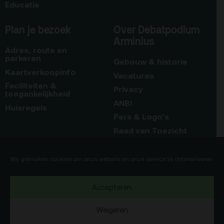
Educatie
Plan je bezoek
Over Debatpodium
Arminius
Adres, route en
parkeren
Gebouw & historie
Kaartverkoopinfo
Vacatures
Faciliteiten &
Privacy
toegankelijkheid
ANBI
Huisregels
Pers & Logo’s
Raad van Toezicht
Blijf op de hoogte
Contact
Wij gebruiken cookies om onze website en onze service te optimaliseren.
Team
Accepteren
Programmamakers
Weigeren