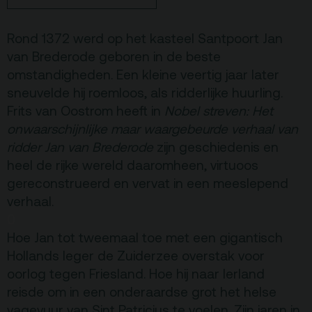
Terras
Plan je bezoek
Rond 1372 werd op het kasteel Santpoort Jan
van Brederode geboren in de beste
De Kerktuin
Adres, route en
parkeren
omstandigheden. Een kleine veertig jaar later
sneuvelde hij roemloos, als ridderlijke huurling.
Kaartverkoopinfo
Frits van Oostrom heeft in
Nobel streven: Het
Faciliteiten &
onwaarschijnlijke maar waargebeurde verhaal van
toegankelijkheid
ridder Jan van Brederode
zijn geschiedenis en
heel de rijke wereld daaromheen, virtuoos
Huisregels
gereconstrueerd en vervat in een meeslepend
verhaal.
Over
0
Debatpodium
Hoe Jan tot tweemaal toe met een gigantisch
Arminius
Hollands leger de Zuiderzee overstak voor
oorlog tegen Friesland. Hoe hij naar Ierland
reisde om in een onderaardse grot het helse
Gebouw & historie
vagevuur van Sint Patricius te voelen. Zijn jaren in