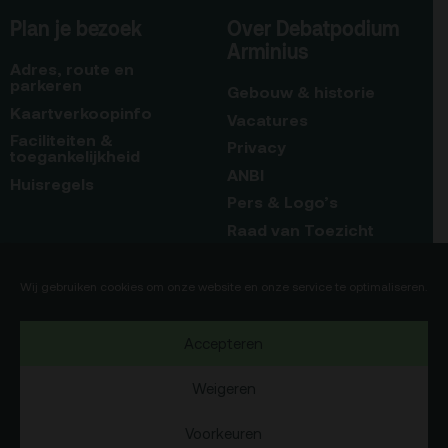
Plan je bezoek
Over Debatpodium
Arminius
Adres, route en
parkeren
Gebouw & historie
Kaartverkoopinfo
Vacatures
Faciliteiten &
Privacy
toegankelijkheid
ANBI
Huisregels
Pers & Logo’s
Raad van Toezicht
Blijf op de hoogte
Contact
Wij gebruiken cookies om onze website en onze service te optimaliseren.
Team
Accepteren
Programmamakers
Weigeren
Voorkeuren
Copyright Debatpodium Arminius 2020