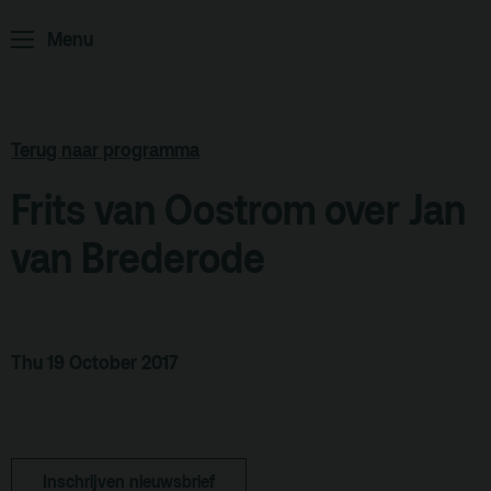
ArminiusTV
Menu
Podcast
Archief
Terug naar programma
Partners
Frits van Oostrom over Jan
Educatie
van Brederode
Zaalverhuur
Zoeken
Alle zalen
Thu 19 October 2017
Evenementenlocatie
Debat organiseren
Offerte aanvragen
Inschrijven nieuwsbrief