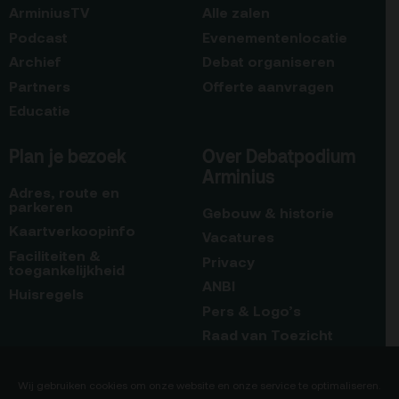
ArminiusTV
Alle zalen
Podcast
Evenementenlocatie
Archief
Debat organiseren
Partners
Offerte aanvragen
Educatie
Plan je bezoek
Over Debatpodium
Arminius
Adres, route en
parkeren
Gebouw & historie
Kaartverkoopinfo
Vacatures
Faciliteiten &
Privacy
toegankelijkheid
ANBI
Huisregels
Pers & Logo’s
Raad van Toezicht
Blijf op de hoogte
Contact
Wij gebruiken cookies om onze website en onze service te optimaliseren.