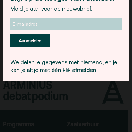
Het Nationaal Debattoernooi 2006 is een initiatief
Gebouw & historie
Meld je aan voor de nieuwsbrief.
Erasmus Debating
georganiseerd door de
Vacatures
Society
.
Privacy
www.debate.nl
ANBI
Aanmelden
Pers & Logo’s
Raad van Toezicht
We delen je gegevens met niemand, en je
kan je altijd met één klik afmelden.
Contact
Team
Programmamakers
Nieuwsbrief
Programma
Zaalverhuur