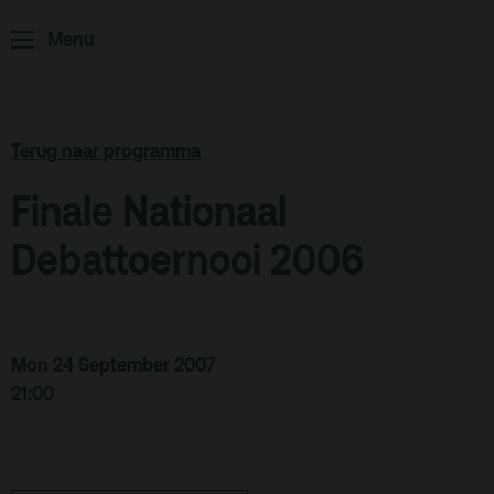
Home
Programma
Menu
ArminiusTV
Podcast
Terug naar programma
Archief
Finale Nationaal
Partners
Educatie
Debattoernooi 2006
Zaalverhuur
Zoeken
Mon 24 September 2007
Alle zalen
21:00
Evenementenlocatie
Debat organiseren