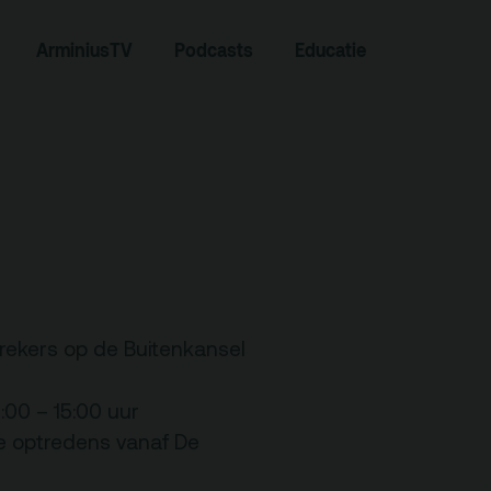
ArminiusTV
Podcasts
Educatie
Zoeken
rekers op de Buitenkansel
00 – 15:00 uur
Contact
e optredens vanaf De
Team