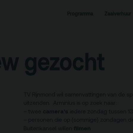
Programma
Zaalverhuur
rogramma
Zaalverhuur
miniusTV
Alle zalen
dcast
Evenementenlocatie
ew gezocht
hief
Debat organiseren
tners
Offerte aanvragen
ucatie
TV Rijnmond wil samenvattingen van de sp
uitzenden. Arminius is op zoek naar:
camera’s
– twee
iedere zondag tussen 13:
an je bezoek
Over
– personen die op (sommige) zondagen d
Debatpodium
filmen
Buitenkansel willen
es, route en