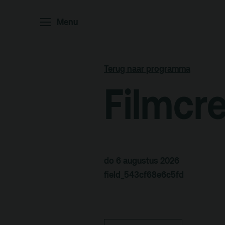
Menu
Home
P
Ar
Terug naar programma
Po
Filmcr
Arc
Par
Ed
do 6 augustus 2026
field_543cf68e6c5fd
Terras
Pl
De Kerktuin
Adr