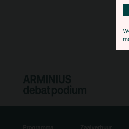
We
me
Programma
Zaalverhuur