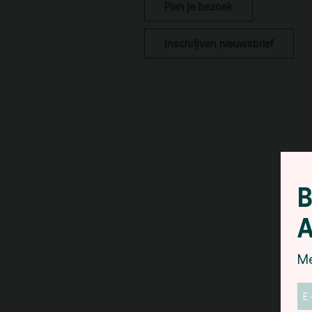
Plan je bezoek
pa
Kaa
Inschrijven nieuwsbrief
Fac
toe
Hui
B
A
Me