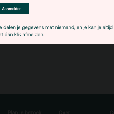
Aanmelden
 delen je gegevens met niemand, en je kan je altijd
t één klik afmelden.
Plan je bezoek
Over
C