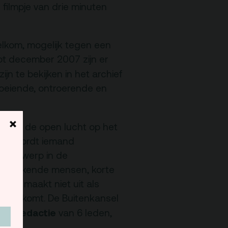
 filmpje van drie minuten
Programmamakers
elkom, mogelijk tegen een
t december 2007 zijn er
Nieuwsbrief
jn te bekijken in het archief
 boeiende, ontroerende en
×
een
in de open lucht op het
4:00 wordt iemand
onderwerp in de
 onbekende mensen, korte
pen, maakt niet uit als
 hart komt. De Buitenkansel
igersredactie
van 6 leden,
el.