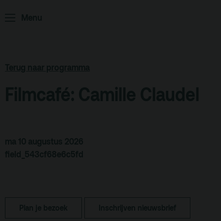
Menu
ArminiusTV
Podcast
Archief
Terug naar programma
Partners
Filmcafé: Camille Claudel
Educatie
Zaalverhuur
Zoeken
ma 10 augustus 2026
Alle zalen
field_543cf68e6c5fd
Evenementenlocatie
Debat organiseren
Offerte aanvragen
Plan je bezoek
Inschrijven nieuwsbrief