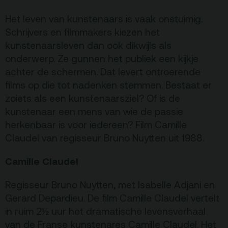
Terras
Plan je bezoek
Het leven van kunstenaars is vaak onstuimig.
Schrijvers en filmmakers kiezen het
kunstenaarsleven dan ook dikwijls als
De Kerktuin
Adres, route en
parkeren
onderwerp. Ze gunnen het publiek een kijkje
achter de schermen. Dat levert ontroerende
Kaartverkoopinfo
films op die tot nadenken stemmen. Bestaat er
Faciliteiten &
zoiets als een kunstenaarsziel? Of is de
toegankelijkheid
kunstenaar een mens van wie de passie
herkenbaar is voor iedereen? Film Camille
Huisregels
Claudel van regisseur Bruno Nuytten uit 1988.
Over
Camille Claudel
Debatpodium
Regisseur Bruno Nuytten, met Isabelle Adjani en
Arminius
Gerard Depardieu. De film Camille Claudel vertelt
in ruim 2½ uur het dramatische levensverhaal
Gebouw & historie
van de Franse kunstenares Camille Claudel. Het