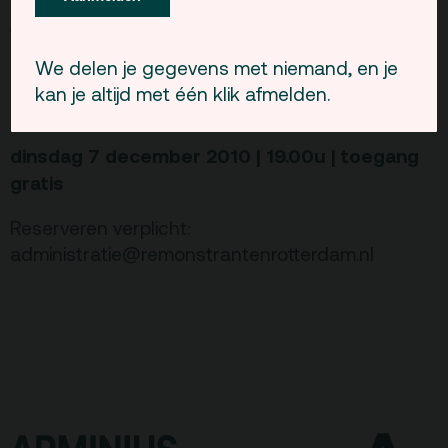
Dr. Christiane Berkvens-Stevelinck in het kader
van het jaarthema Zin in kunst. Na de film,
zonder pauze, wordt bij het genot van een
We delen je gegevens met niemand, en je
drankje informeel met elkaar van gedachten
kan je altijd met één klik afmelden.
gewisseld over het thema van de film.
dinsdag 7 december 2010 | 19.00u | toegang
gratis
Reserveren verplicht:
administratie@remonstrantenrotterdam.nl