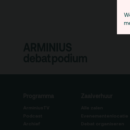
We
me
Programma
Zaalverhuur
ArminiusTV
Alle zalen
Podcast
Evenementenlocatie
Archief
Debat organiseren