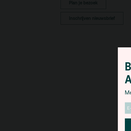
De Kerktuin
Adr
Plan je bezoek
pa
Kaa
Inschrijven nieuwsbrief
Fac
toe
Hui
B
A
Me