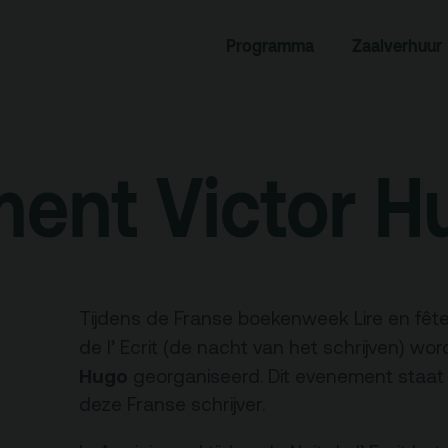
Programma
Zaalverhuur
rogramma
Zaalverhuur
miniusTV
Alle zalen
dcast
Evenementenlocatie
ent Victor H
hief
Debat organiseren
tners
Offerte aanvragen
ucatie
Tijdens de Franse boekenweek Lire en fête 
de l’ Ecrit (de nacht van het schrijven) w
Hugo
georganiseerd. Dit evenement staat 
an je bezoek
Over
deze Franse schrijver.
Debatpodium