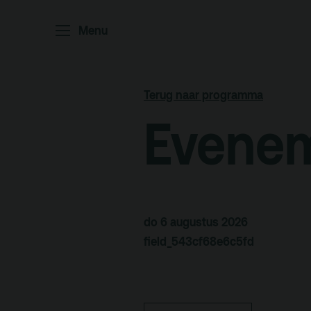
Menu
Home
P
Ar
Terug naar programma
Po
Evenem
Arc
Par
Ed
do 6 augustus 2026
field_543cf68e6c5fd
Terras
Pl