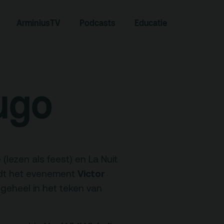
ArminiusTV
Podcasts
Educatie
Zoeken
ugo
(lezen als feest) en La Nuit
Victor
ordt het evenement
geheel in het teken van
Contact