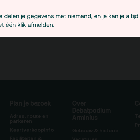
 delen je gegevens met niemand, en je kan je altijd
t één klik afmelden.
Plan je bezoek
Over
C
Debatpodium
Adres, route en
T
Arminius
parkeren
P
Kaartverkoopinfo
Gebouw & historie
Faciliteiten &
Vacatures