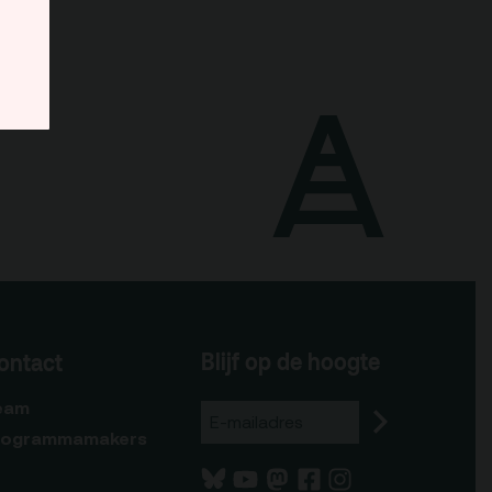
Blijf op de hoogte
ontact
eam
rogrammamakers