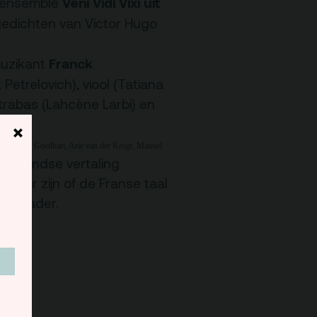
Team
Veni Vidi Vixi uit
et ensemble
dichten van Victor Hugo
Programmamakers
Franck
muzikant
 Petrelovich), viool (Tatiana
Nieuwsbrief
trabas (Lahcène Larbi) en
×
ov
á
, Peter Goedhart, Arie van der Krogt, Manuel
derlandse vertaling
terair zijn of de Franse taal
 aanrader.