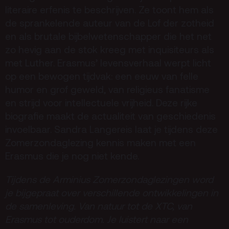
literaire erfenis te beschrijven. Ze toont hem als
Privacy
de sprankelende auteur van de Lof der zotheid
en als brutale bijbelwetenschapper die het net
ANBI
zo hevig aan de stok kreeg met inquisiteurs als
Pers & Logo’s
met Luther. Erasmus’ levensverhaal werpt licht
Raad van Toezicht
op een bewogen tijdvak: een eeuw van felle
humor en grof geweld, van religieus fanatisme
en strijd voor intellectuele vrijheid. Deze rijke
Contact
biografie maakt de actualiteit van geschiedenis
invoelbaar. Sandra Langereis laat je tijdens deze
Team
Zomerzondaglezing kennis maken met een
Erasmus die je nog niet kende.
Programmamakers
Nieuwsbrief
Tijdens de Arminius Zomerzondaglezingen word
je bijgepraat over verschillende ontwikkelingen in
de samenleving. Van natuur tot de XTC, van
Erasmus tot ouderdom. Je luistert naar een