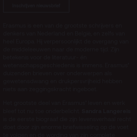
Terras
Plan je bezoek
Inschrijven nieuwsbrief
De Kerktuin
Adres, route en
Erasmus is een van de grootste schrijvers en
parkeren
denkers van Nederland en België, en zelfs van
Kaartverkoopinfo
heel Europa. Hij verpersoonlijkt de overgang van
de middeleeuwen naar de moderne tijd. Zijn
Faciliteiten &
toegankelijkheid
betekenis voor de literatuur- én
wetenschapsgeschiedenis is immens. Erasmus’
Huisregels
duizenden brieven over onderwerpen als
gewetensdwang en drukpersvrijheid hebben
Over
niets aan zeggingskracht ingeboet.
Debatpodium
Het grootste deel van Erasmus’ leven en werk
Arminius
Sandra Langereis
bleef tot nu toe onderbelicht.
is de eerste biograaf die zijn levensverhaal recht
Gebouw & historie
doet door zijn enorme briefwisseling op de voet
te volgen en de wording van zijn complete
Vacatures