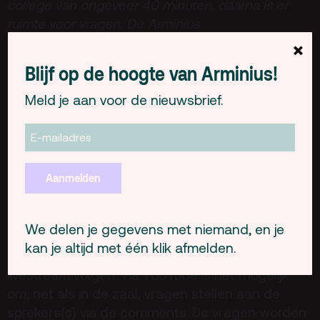
college van ongeveer 40 minuten, daarna is er
ruimte voor vragen. De Arminius
Zomerzondaglezingen worden georganiseerd
×
door debatpodium Arminius.
Blijf op de hoogte van Arminius!
Terras
Meld je aan voor de nieuwsbrief.
Op zomerzondagmiddagen is bij mooi weer ons
schitterende terras vanaf 13:00 uur geopend.
Kom voorafgaand aan het programma lekker
lunchen of alleen wat drinken. Reserveren kan
Aanmelden
(niet nodig) via
info@arminius.nl
.
Informatie livestream- of zaal tickets
We delen je gegevens met niemand, en je
Is de zaal uitverkocht, of kijkt u liever vanuit huis,
kan je altijd met één klik afmelden.
dan kunt u al onze programma’s via de
livestream volgen. Via YouTube is het mogelijk
om, net als in de zaal, vragen stellen aan de
sprekers(s) via de comments. De vragen worden