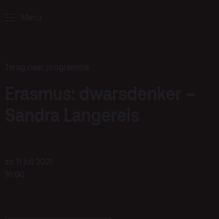
ArminiusTV
Menu
Podcast
Archief
Partners
Terug naar programma
Educatie
Erasmus: dwarsdenker –
Zaalverhuur
Sandra Langereis
Zoeken
Alle zalen
Evenementenlocatie
zo 11 juli 2021
16:00
Debat organiseren
Offerte aanvragen