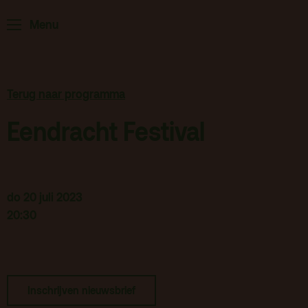
Home
Programma
Menu
ArminiusTV
Podcast
Archief
Terug naar programma
Partners
Eendracht Festival
Educatie
Zaalverhuur
Zoeken
do 20 juli 2023
20:30
Alle zalen
Evenementenlocatie
Debat organiseren
Inschrijven nieuwsbrief
Offerte aanvragen