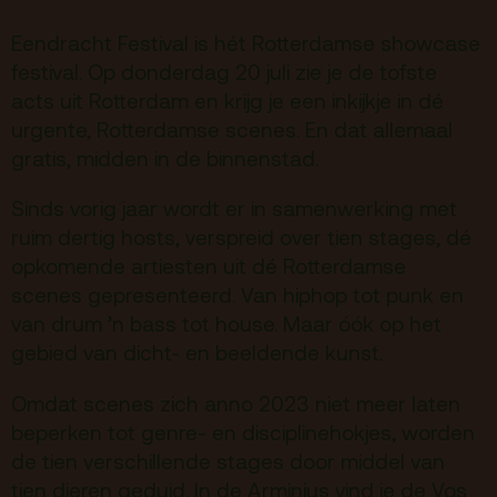
Eendracht Festival is hét Rotterdamse showcase
Terras
Plan je bezoek
festival. Op donderdag 20 juli zie je de tofste
acts uit Rotterdam en krijg je een inkijkje in dé
De Kerktuin
Adres, route en
urgente, Rotterdamse scenes. En dat allemaal
parkeren
gratis, midden in de binnenstad.
Kaartverkoopinfo
Sinds vorig jaar wordt er in samenwerking met
Faciliteiten &
ruim dertig hosts, verspreid over tien stages, dé
toegankelijkheid
opkomende artiesten uit dé Rotterdamse
scenes gepresenteerd. Van hiphop tot punk en
Huisregels
van drum ’n bass tot house. Maar óók op het
gebied van dicht- en beeldende kunst.
Over
Debatpodium
Omdat scenes zich anno 2023 niet meer laten
beperken tot genre- en disciplinehokjes, worden
Arminius
de tien verschillende stages door middel van
tien dieren geduid. In de Arminius vind je de Vos