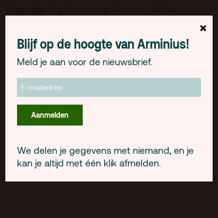
Gebouw & historie
Stage die is gehost door Annabel, Motel
Vacatures
Mozaique, Popronde Rotterdam, GÂRDEN en
×
3voor12 Rotterdam
Privacy
Blijf op de hoogte van Arminius!
Cosmic Bride
Daimy Lotus
Line-up Arminius:
,
,
ANBI
Meld je aan voor de nieuwsbrief.
Loveth Besamoh
Luka Eyrei
Viana
,
en
Pers & Logo’s
Afoumou
Raad van Toezicht
Dit programma wordt georganiseerd door
Aanmelden
Eendracht Festival
.
Contact
We delen je gegevens met niemand, en je
Team
kan je altijd met één klik afmelden.
Programmamakers
Nieuwsbrief