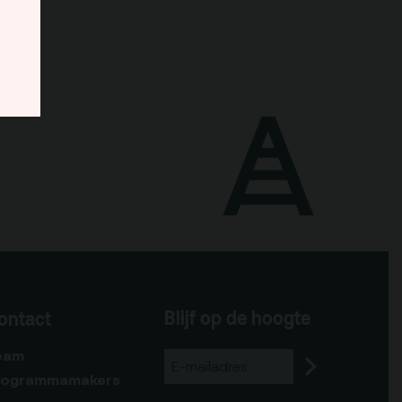
Blijf op de hoogte
ontact
eam
rogrammamakers