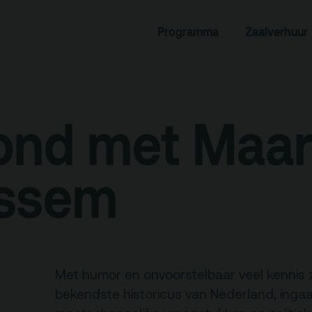
Programma
Zaalverhuur
rogramma
Zaalverhuur
miniusTV
Alle zalen
dcast
Evenementenlocatie
ond met Maar
hief
Debat organiseren
tners
Offerte aanvragen
ossem
ucatie
an je bezoek
Over
Met humor en onvoorstelbaar veel kennis
Debatpodium
bekendste historicus van Nederland, ingaan
es, route en