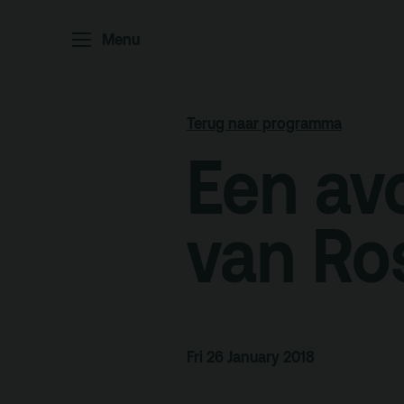
Menu
Home
P
Ar
Terug naar programma
Po
Een av
Arc
Par
van R
Ed
Terras
Pl
Fri 26 January 2018
De Kerktuin
Adr