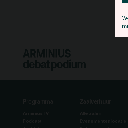
We
me
Programma
Zaalverhuur
ArminiusTV
Alle zalen
Podcast
Evenementenlocatie