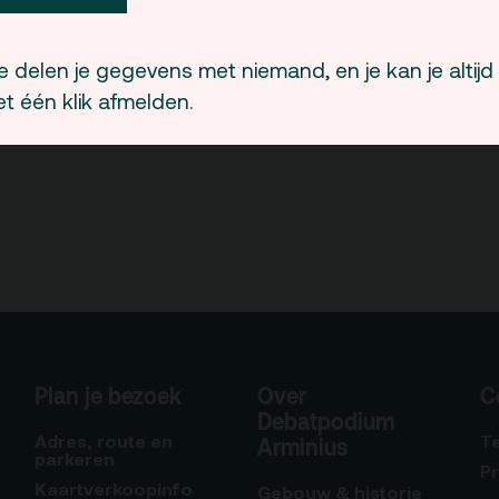
 delen je gegevens met niemand, en je kan je altijd
t één klik afmelden.
Plan je bezoek
Over
C
Debatpodium
Adres, route en
T
Arminius
parkeren
P
Kaartverkoopinfo
Gebouw & historie