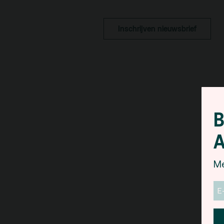
pa
Kaa
Inschrijven nieuwsbrief
Fac
toe
Hui
B
A
Me