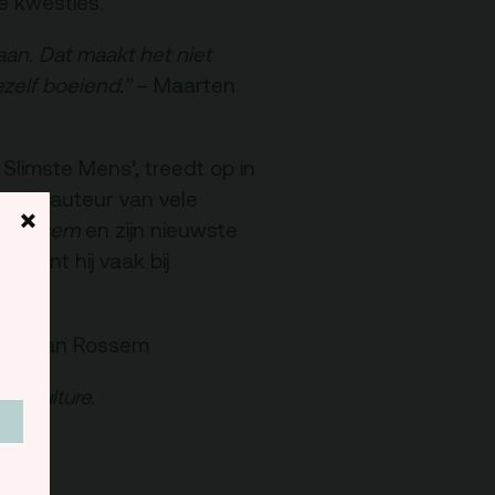
e kwesties.
Programmamakers
an. Dat maakt het niet
ezelf boeiend.”
– Maarten
Nieuwsbrief
Slimste Mens’, treedt op in
en is auteur van vele
×
n Rossem
en zijn nieuwste
schijnt hij vaak bij
ten van Rossem
ous Culture.