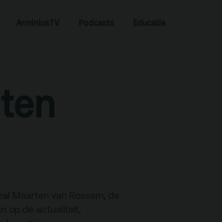
ArminiusTV
Podcasts
Educatie
Zoeken
ten
Contact
 zal Maarten van Rossem, de
 op de actualiteit,
Team