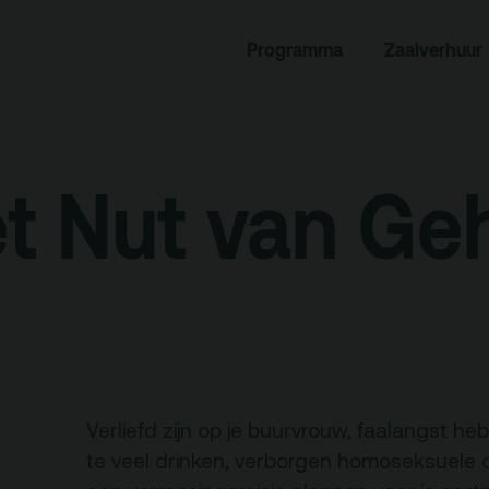
rogramma
Zaalverhuur
Programma
Zaalverhuur
miniusTV
Alle zalen
dcast
Evenementenlocatie
hief
Debat organiseren
t Nut van Ge
tners
Offerte aanvragen
ucatie
an je bezoek
Over
Debatpodium
Verliefd zijn op je buurvrouw, faalangst heb
es, route en
Arminius
te veel drinken, verborgen homoseksuele
rkeren