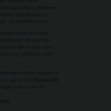
ner. Iedereen heeft
 alledaagse. Maar geheimen
leiden tot piekeren en
Nieuwsbrief
jk ook positief werken…
kileaks heeft de vraag
dzakelijk zijn voor het
e geheimen en voor wie?
t het dat geheimen altijd
ismeijer
schreef hierover in
Steven van
afé in debat met
e EUR
over het nut en
pohl
.