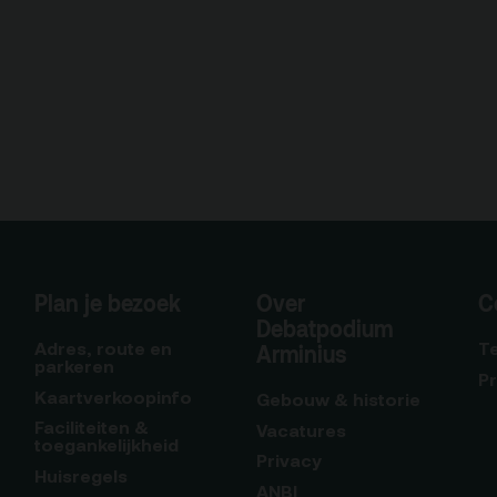
Plan je bezoek
Over
C
Debatpodium
Adres, route en
T
Arminius
parkeren
P
Kaartverkoopinfo
Gebouw & historie
Faciliteiten &
Vacatures
toegankelijkheid
Privacy
Huisregels
ANBI