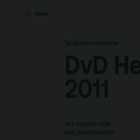
Home
P
Menu
Ar
Po
Terug naar programma
Arc
DvD He
Par
Ed
2011
Terras
Pl
za 8 augustus 2026
De Kerktuin
Adr
field_543cf68e6c5fd
pa