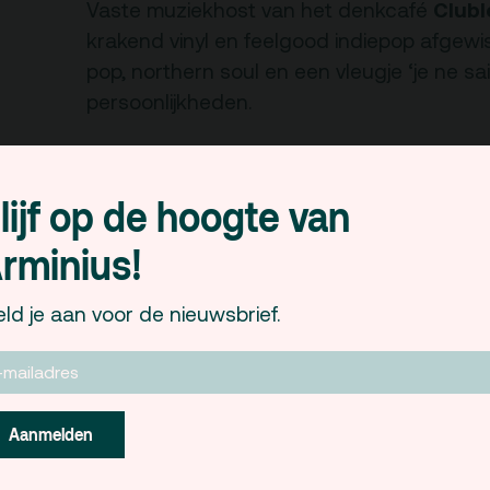
Club
Vaste muziekhost van het denkcafé
krakend vinyl en feelgood indiepop afgewi
pop, northern soul en een vleugje ‘je ne sais
persoonlijkheden.
Dit Denkcafé is een samenwerkingsverban
Erasmus Universiteit Rotterdam
Armi
en
lijf op de hoogte van
Woensdag 20 april 2011 | 20.00 uur | to
rminius!
Andreas Wismeijer ‘Geheimen’
ld je aan voor de nieuwsbrief.
paperback | 222 blz. | Nederlandstalig
Uitgeverij Nieuw Amsterdam | Oktober 200
ISBN-13: 978-90-468-0637-1
€ 18,95
Aanmelden