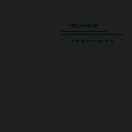
Kaa
Fac
toe
Plan je bezoek
Hui
Inschrijven nieuwsbrief