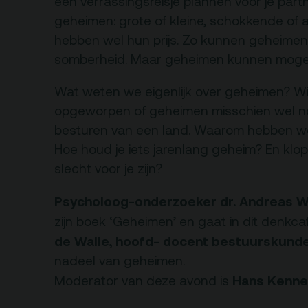
een verrassingsreisje plannen voor je part
rtverkoopinfo
Gebouw & historie
geheimen: grote of kleine, schokkende of
iliteiten &
hebben wel hun prijs. Zo kunnen geheimen 
Vacatures
gankelijkheid
somberheid. Maar geheimen kunnen mogeli
Privacy
sregels
Wat weten we eigenlijk over geheimen? Wi
ANBI
opgeworpen of geheimen misschien wel noo
Pers & Logo’s
besturen van een land. Waarom hebben w
Raad van Toezicht
Hoe houd je iets jarenlang geheim? En klop
slecht voor je zijn?
Psycholoog-onderzoeker dr. Andreas W
zijn boek ‘Geheimen’ en gaat in dit denkc
de Walle, hoofd- docent bestuurskund
nadeel van geheimen.
Hans Kenne
Moderator van deze avond is