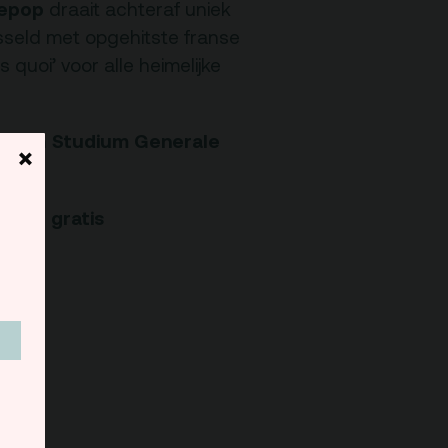
lepop
draait achteraf uniek
sseld met opgehitste franse
 quoi’ voor alle heimelijke
Studium Generale
d van
×
nius
.
egang gratis
9