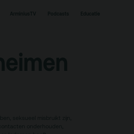
Zoeken
ArminiusTV
Podcasts
Educatie
heimen
Contact
ben, seksueel misbruikt zijn,
Team
 contacten onderhouden,
Programmamakers