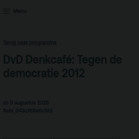
ArminiusTV
Menu
Podcast
Archief
Partners
Terug naar programma
Educatie
DvD Denkcafé: Tegen de
Zaalverhuur
Zoeken
democratie 2012
Alle zalen
Evenementenlocatie
zo 9 augustus 2026
Debat organiseren
field_543cf68e6c5fd
Offerte aanvragen