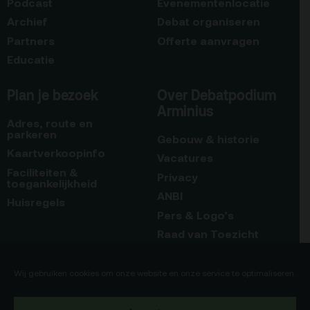
Podcast
Evenementenlocatie
Archief
Debat organiseren
Partners
Offerte aanvragen
Educatie
Plan je bezoek
Over Debatpodium
Arminius
Adres, route en
parkeren
Gebouw & historie
Kaartverkoopinfo
Vacatures
Faciliteiten &
Privacy
toegankelijkheid
ANBI
Huisregels
Pers & Logo’s
Raad van Toezicht
Blijf op de hoogte
Contact
Wij gebruiken cookies om onze website en onze service te optimaliseren.
Team