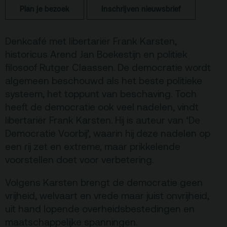
Terras
Plan je bezoek
Plan je bezoek
Inschrijven nieuwsbrief
De Kerktuin
Adres, route en
parkeren
Denkcafé met libertariër Frank Karsten,
historicus Arend Jan Boekestijn en politiek
Kaartverkoopinfo
filosoof Rutger Claassen. De democratie wordt
Faciliteiten &
algemeen beschouwd als het beste politieke
toegankelijkheid
systeem, het toppunt van beschaving. Toch
heeft de democratie ook veel nadelen, vindt
Huisregels
libertariër Frank Karsten. Hij is auteur van ‘De
Democratie Voorbij’, waarin hij deze nadelen op
Over
een rij zet en extreme, maar prikkelende
Debatpodium
voorstellen doet voor verbetering.
Arminius
Volgens Karsten brengt de democratie geen
vrijheid, welvaart en vrede maar juist onvrijheid,
Gebouw & historie
uit hand lopende overheidsbestedingen en
Vacatures
maatschappelijke spanningen.