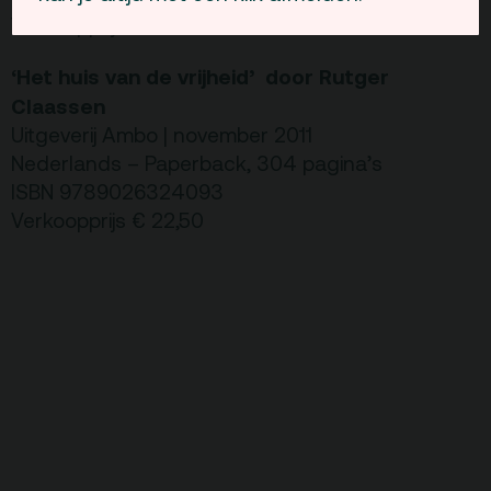
Verkoopprijs € 11
‘Het huis van de vrijheid’ door Rutger
Claassen
Uitgeverij Ambo | november 2011
Nederlands – Paperback, 304 pagina’s
ISBN 9789026324093
Verkoopprijs € 22,50