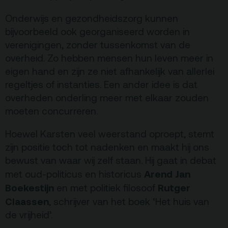
Privacy
Onderwijs en gezondheidszorg kunnen
bijvoorbeeld ook georganiseerd worden in
ANBI
verenigingen, zonder tussenkomst van de
Pers & Logo’s
overheid. Zo hebben mensen hun leven meer in
Raad van Toezicht
eigen hand en zijn ze niet afhankelijk van allerlei
regeltjes of instanties. Een ander idee is dat
overheden onderling meer met elkaar zouden
Contact
moeten concurreren.
Team
Hoewel Karsten veel weerstand oproept, stemt
zijn positie toch tot nadenken en maakt hij ons
Programmamakers
bewust van waar wij zelf staan. Hij gaat in debat
Nieuwsbrief
Arend Jan
met oud-politicus en historicus
Boekestijn
Rutger
en met politiek filosoof
Claassen
, schrijver van het boek ‘Het huis van
de vrijheid’.