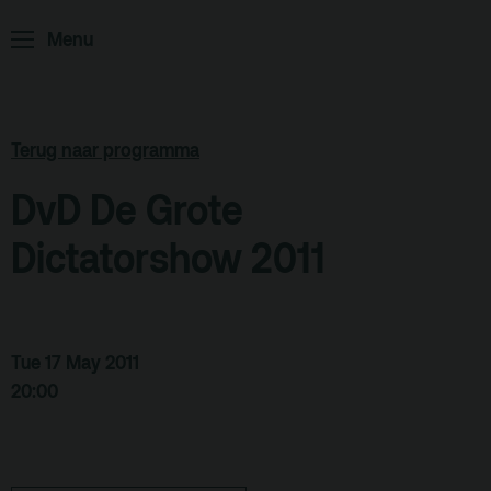
ArminiusTV
Menu
Podcast
Archief
Partners
Terug naar programma
Educatie
DvD De Grote
Zaalverhuur
Dictatorshow 2011
Zoeken
Alle zalen
Evenementenlocatie
Tue 17 May 2011
Debat organiseren
20:00
Offerte aanvragen