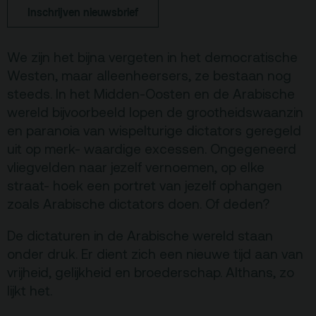
Terras
Plan je bezoek
Inschrijven nieuwsbrief
De Kerktuin
Adres, route en
We zijn het bijna vergeten in het democratische
parkeren
Westen, maar alleenheersers, ze bestaan nog
Kaartverkoopinfo
steeds. In het Midden-Oosten en de Arabische
Faciliteiten &
wereld bijvoorbeeld lopen de grootheidswaanzin
toegankelijkheid
en paranoia van wispelturige dictators geregeld
uit op merk- waardige excessen. Ongegeneerd
Huisregels
vliegvelden naar jezelf vernoemen, op elke
straat- hoek een portret van jezelf ophangen
Over
zoals Arabische dictators doen. Of deden?
Debatpodium
De dictaturen in de Arabische wereld staan
Arminius
onder druk. Er dient zich een nieuwe tijd aan van
vrijheid, gelijkheid en broederschap. Althans, zo
Gebouw & historie
lijkt het.
Vacatures