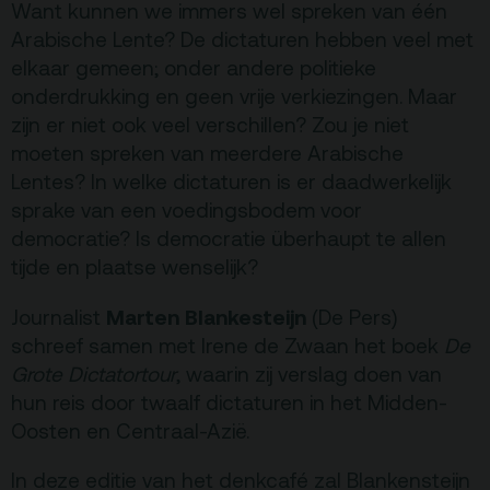
Want kunnen we immers wel spreken van één
Privacy
Arabische Lente? De dictaturen hebben veel met
elkaar gemeen; onder andere politieke
ANBI
onderdrukking en geen vrije verkiezingen. Maar
Pers & Logo’s
zijn er niet ook veel verschillen? Zou je niet
moeten spreken van meerdere Arabische
Raad van Toezicht
Lentes? In welke dictaturen is er daadwerkelijk
sprake van een voedingsbodem voor
Contact
democratie? Is democratie überhaupt te allen
tijde en plaatse wenselijk?
Team
Marten Blankesteijn
Journalist
(De Pers)
Programmamakers
schreef samen met Irene de Zwaan het boek
De
Nieuwsbrief
Grote Dictatortour
, waarin zij verslag doen van
hun reis door twaalf dictaturen in het Midden-
Oosten en Centraal-Azië.
In deze editie van het denkcafé zal Blankensteijn