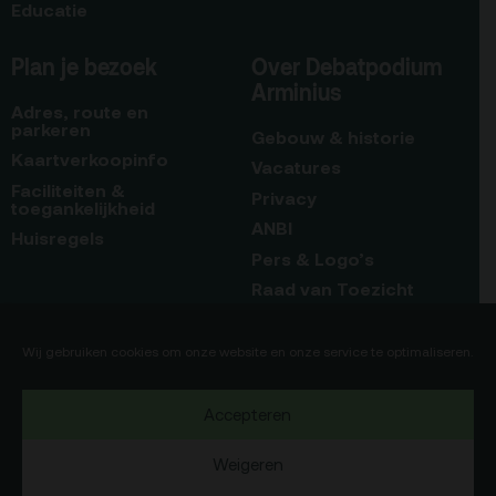
Educatie
Plan je bezoek
Over Debatpodium
Arminius
Adres, route en
parkeren
Gebouw & historie
Kaartverkoopinfo
Vacatures
Faciliteiten &
Privacy
toegankelijkheid
ANBI
Huisregels
Pers & Logo’s
Raad van Toezicht
Blijf op de hoogte
Contact
Wij gebruiken cookies om onze website en onze service te optimaliseren.
Team
Accepteren
Programmamakers
Weigeren