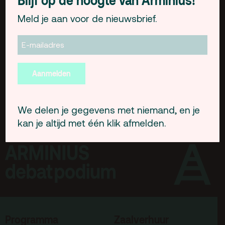
Blijf op de hoogte van Arminius!
Gebouw & historie
zitplaatsen.
Meld je aan voor de nieuwsbrief.
Vacatures
Privacy
ANBI
Aanmelden
Pers & Logo’s
Raad van Toezicht
We delen je gegevens met niemand, en je
kan je altijd met één klik afmelden.
Contact
Team
Programmamakers
Nieuwsbrief
Programma
Zaalverhuur