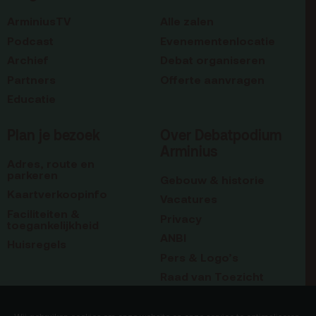
ArminiusTV
Alle zalen
Podcast
Evenementenlocatie
Archief
Debat organiseren
Partners
Offerte aanvragen
Educatie
Plan je bezoek
Over Debatpodium
Arminius
Adres, route en
parkeren
Gebouw & historie
Kaartverkoopinfo
Vacatures
Faciliteiten &
Privacy
toegankelijkheid
ANBI
Huisregels
Pers & Logo’s
Raad van Toezicht
Blijf op de hoogte
Contact