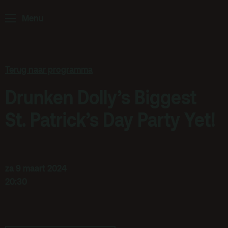
Home
Programma
Menu
ArminiusTV
Podcast
Terug naar programma
Archief
Drunken Dolly’s Biggest
Partners
Educatie
St. Patrick’s Day Party Yet!
Zaalverhuur
Zoeken
za 9 maart 2024
Alle zalen
20:30
Evenementenlocatie
Debat organiseren