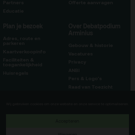
Partners
Offerte aanvragen
Educatie
Plan je bezoek
Over Debatpodium
Arminius
Adres, route en
parkeren
Gebouw & historie
Kaartverkoopinfo
Vacatures
Faciliteiten &
Privacy
toegankelijkheid
ANBI
Huisregels
Pers & Logo’s
Raad van Toezicht
Blijf op de hoogte
Contact
Wij gebruiken cookies om onze website en onze service te optimaliseren.
Team
Accepteren
Programmamakers
Weigeren