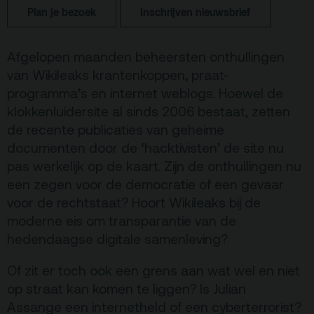
Plan je bezoek
Inschrijven nieuwsbrief
Terras
Plan je bezoek
Afgelopen maanden beheersten onthullingen
De Kerktuin
Adres, route en
parkeren
van Wikileaks krantenkoppen, praat-
programma’s en internet weblogs. Hoewel de
Kaartverkoopinfo
klokkenluidersite al sinds 2006 bestaat, zetten
Faciliteiten &
de recente publicaties van geheime
toegankelijkheid
documenten door de ‘hacktivisten’ de site nu
pas werkelijk op de kaart. Zijn de onthullingen nu
Huisregels
een zegen voor de democratie of een gevaar
voor de rechtstaat? Hoort Wikileaks bij de
Over
moderne eis om transparantie van de
Debatpodium
hedendaagse digitale samenleving?
Arminius
Of zit er toch ook een grens aan wat wel en niet
op straat kan komen te liggen? Is Julian
Gebouw & historie
Assange een internetheld of een cyberterrorist?