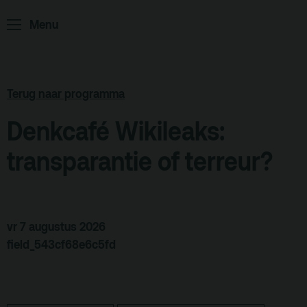
ArminiusTV
Menu
Podcast
Archief
Terug naar programma
Partners
Educatie
Denkcafé Wikileaks:
transparantie of terreur?
Zaalverhuur
Zoeken
Alle zalen
vr 7 augustus 2026
Evenementenlocatie
field_543cf68e6c5fd
Debat organiseren
Offerte aanvragen