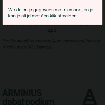
Gespreksleiding: Hans Kennepohl. Na afloop
borrel en muziek van
ClublePop!
We delen je gegevens met niemand, en je
kan je altijd met één klik afmelden.
maandag 24 november | 20 u
entree € 5 | studenten en Rotterdampas €
2,50
Het Denkcafé is maandelijkse samenwerking van
Arminius en SG Erasmus.