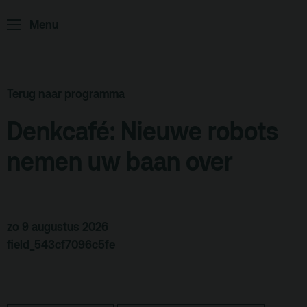
Menu
ArminiusTV
Podcast
Archief
Terug naar programma
Partners
Denkcafé: Nieuwe robots
Educatie
nemen uw baan over
Zaalverhuur
Zoeken
Alle zalen
zo 9 augustus 2026
Evenementenlocatie
field_543cf7096c5fe
Debat organiseren
Offerte aanvragen