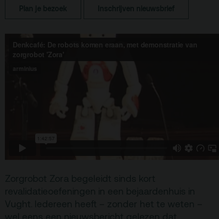
Plan je bezoek
Inschrijven nieuwsbrief
Terras
Plan je bezoek
De Kerktuin
Adres, route en
parkeren
Kaartverkoopinfo
Faciliteiten &
toegankelijkheid
Huisregels
Over
Debatpodium
Zorgrobot Zora begeleidt sinds kort
Arminius
revalidatieoefeningen in een bejaardenhuis in
Vught. Iedereen heeft – zonder het te weten –
Gebouw & historie
wel eens een nieuwsbericht gelezen dat