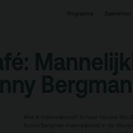
Programma
Zaalverhuur
rogramma
Zaalverhuur
miniusTV
Alle zalen
dcast
Evenementenlocatie
fé: Mannelijk
hief
Debat organiseren
tners
Offerte aanvragen
unny Bergman
ucatie
an je bezoek
Over
Wat is mannelijkheid? In haar nieuwe film
Debatpodium
Sunny Bergman mannelijkheid in de Weste
es, route en