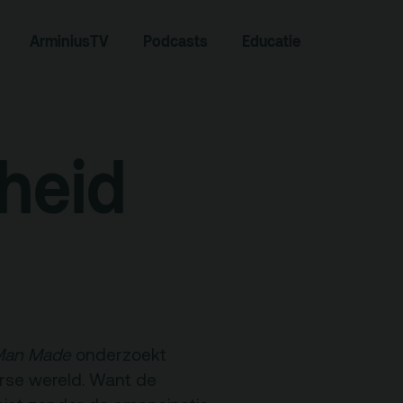
ArminiusTV
Podcasts
Educatie
Zoeken
heid
Contact
Man Made
onderzoekt
rse wereld. Want de
Team