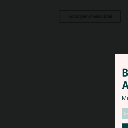
pa
Kaa
Inschrijven nieuwsbrief
Fac
toe
Hui
B
A
Me