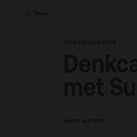
Menu
Home
P
Ar
Terug naar programma
Po
Denkca
Arc
Par
met S
Ed
Terras
Pl
Wed 10 April 2019
De Kerktuin
Adr