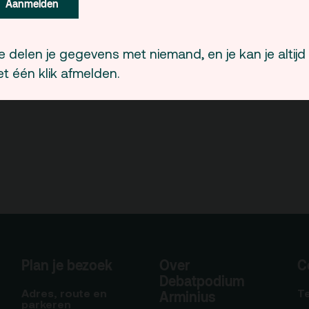
Aanmelden
 delen je gegevens met niemand, en je kan je altijd
t één klik afmelden.
Plan je bezoek
Over
C
Debatpodium
Adres, route en
T
Arminius
parkeren