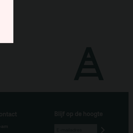
Blijf op de hoogte
ontact
eam