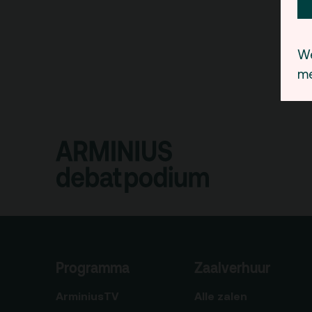
We
me
Programma
Zaalverhuur
ArminiusTV
Alle zalen