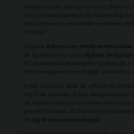
rtverkoopinfo
media ons juist een gevoel van vrijheid en
Gebouw & historie
van computergames is de verbeelding aan
iliteiten &
Vacatures
gankelijkheid
alle ruimte voor persoonlijke expressie, me
Privacy
de stad.
sregels
ANBI
Antoon van den Braembussche 
Volgens
Pers & Logo’s
digitale (web)cult
dit typerend voor onze
in Cyberspace bestempelen zij deze als sub
Raad van Toezicht
angstaanjagend is en tegelijk betovering 
In het Denkcafe vindt de officiele Nederla
Het boek bestaat uit tien dialogen waarin 
de digitale (web)cultuur verkennen vanuit
geweld in media, de filosofie van compu
Big Brothermaatschappij
de
.
Voor aanvang van de presentatie een inlei