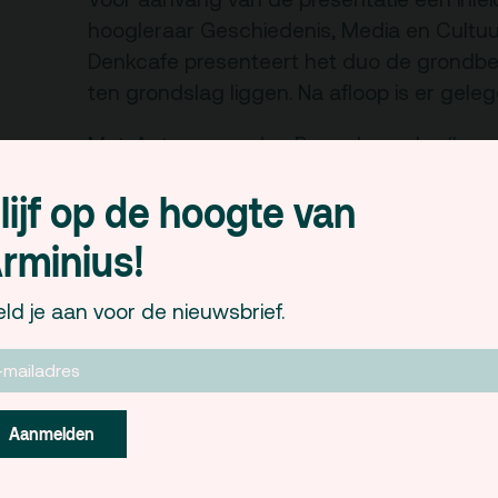
hoogleraar Geschiedenis, Media en Cultuu
Denkcafe presenteert het duo de grondbe
ten grondslag liggen. Na afloop is er geleg
Met: Antoon van den Braembussche (kunstf
Angelo Vermeulen (beeldend kunstenaar, 
lijf op de hoogte van
Gastheer: Niels van Poecke (programmama
rminius!
Het Denkcafe is een samenwerking tussen
Generale (EUR)
.
ld je aan voor de nieuwsbrief.
www.eur.nl/studium
woe 22 oktober / 20.00 / toegang gratis
Aanmelden