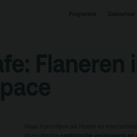
rogramma
Zaalverhuur
Programma
Zaalverhuur
miniusTV
Alle zalen
dcast
Evenementenlocatie
hief
Debat organiseren
fe: Flaneren 
tners
Offerte aanvragen
ucatie
space
an je bezoek
Over
Debatpodium
es, route en
Arminius
Waar horrorfilms als Hostel en internetsite
rkeren
sadistische verlangens en
onze diepste