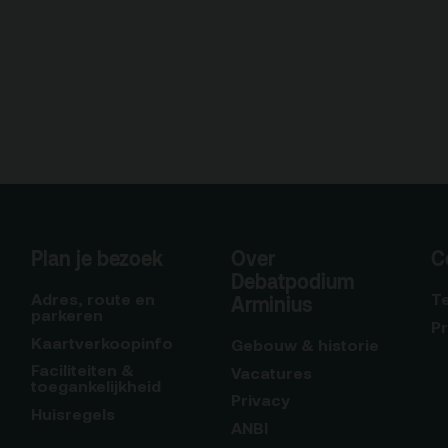
Plan je bezoek
Over
C
Debatpodium
Adres, route en
T
Arminius
parkeren
P
Kaartverkoopinfo
Gebouw & historie
Faciliteiten &
Vacatures
toegankelijkheid
Privacy
Huisregels
ANBI