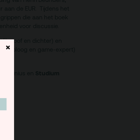
r aan de EUR. Tijdens het
grippen die aan het boek
enheid voor discussie.
ilosoof en dichter) en
×
DJ, bioloog en game-expert)
ker).
Studium
 Arminius en