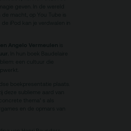
 magie geven. In de wereld
 de macht, op You Tube is
t de iPod kan je verdwalen in
Nieuwsbrief
en Angelo Vermeulen
is
uur.
In hun boek Baudelaire
liem: een cultuur die
opwerkt.
ndse boekpresentatie plaats.
zij deze sublieme aard van
 concrete thema’ s als
tergames en de opmars van
ding van Henri Beunders,