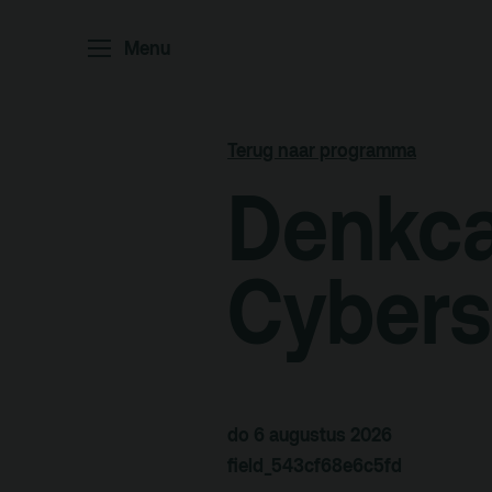
Home
P
Menu
Ar
Po
Terug naar programma
Arc
Denkca
Par
Ed
Cyber
Terras
Pl
do 6 augustus 2026
De Kerktuin
Adr
field_543cf68e6c5fd
pa