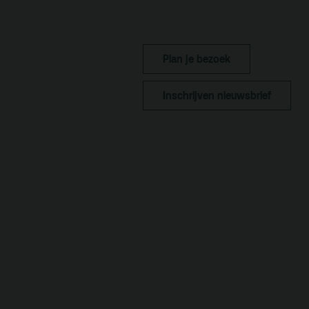
Kaa
Fac
toe
Plan je bezoek
Hui
Inschrijven nieuwsbrief